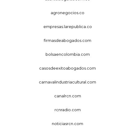
agronegocios.co
empresas.larepublica.co
firmasdeabogados.com
bolsaencolombia.com
casosdeexitoabogados.com
carnavalindustriacultural.com
canalrcn.com
rcnradio.com
noticiasrcn.com