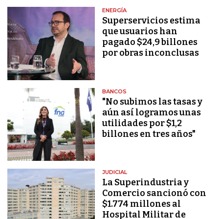
ENERGÍA
Superservicios estima
que usuarios han
pagado $24,9 billones
por obras inconclusas
BANCOS
"No subimos las tasas y
aún así logramos unas
utilidades por $1,2
billones en tres años"
JUDICIAL
La Superindustria y
Comercio sancionó con
$1.774 millones al
Hospital Militar de