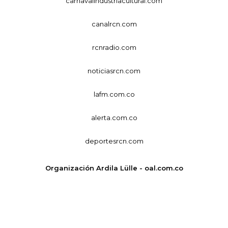
carnavalindustriacultural.com
canalrcn.com
rcnradio.com
noticiasrcn.com
lafm.com.co
alerta.com.co
deportesrcn.com
Organización Ardila Lülle - oal.com.co