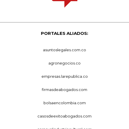
PORTALES ALIADOS:
asuntoslegales.com.co
agronegocios.co
empresas.larepublica.co
firmasdeabogados.com
bolsaencolombia.com
casosdeexitoabogados.com