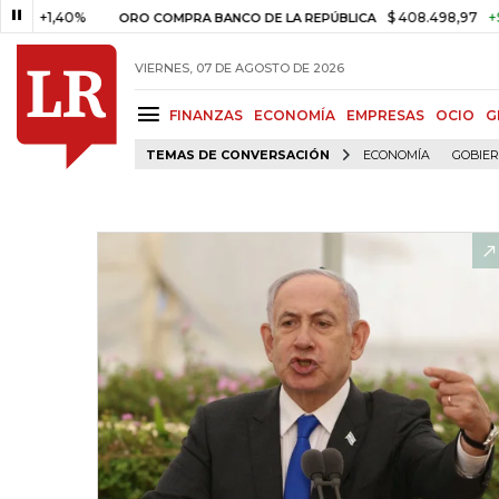
+1,40%
$ 408.498,97
+$ 8.753
ORO COMPRA BANCO DE LA REPÚBLICA
VIERNES, 07 DE AGOSTO DE 2026
FINANZAS
ECONOMÍA
EMPRESAS
OCIO
G
TEMAS DE CONVERSACIÓN
ECONOMÍA
GOBIE