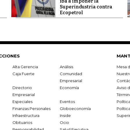
iba a imponer la
Superindustria contra
Ecopetrol
CCIONES
MANT
Alta Gerencia
Análisis
Mesa d
Caja Fuerte
Comunidad
Nuestr
Empresarial
Contác
Directorio
Economía
Aviso 
Empresarial
Términ
Especiales
Eventos
Políti
Finanzas Personales
Globoeconomía
Polític
Infraestructura
Inside
Superi
Obituarios
Ocio
Responsabilidad
Salud Ejecutiva