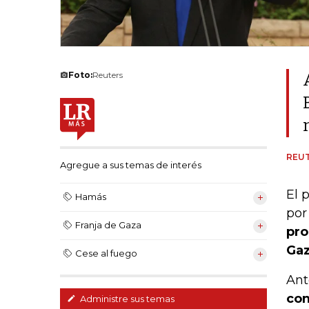
Foto:
Reuters
REU
Agregue a sus temas de interés
El 
Hamás
por
Franja de Gaza
pro
Gaz
Cese al fuego
Ant
con
Administre sus temas