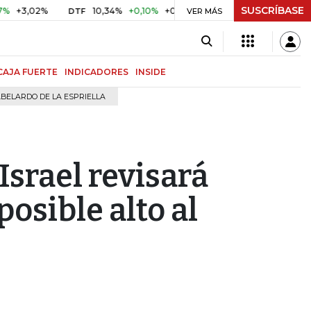
SUSCRÍBASE
,02%
10,34%
+0,10%
+0,98%
$ 416,96
+$ 0,05
+0,0
DTF
VER MÁS
UVR
CAJA FUERTE
INDICADORES
INSIDE
BELARDO DE LA ESPRIELLA
Israel revisará
osible alto al