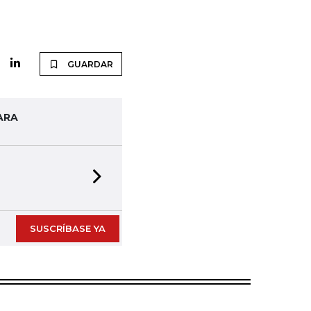
GUARDAR
ARA
Next slide
SUSCRÍBASE YA