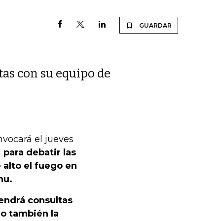
GUARDAR
as con su equipo de
nvocará el jueves
d
para debatir las
alto el fuego en
hu.
ndrá consultas
jo también la