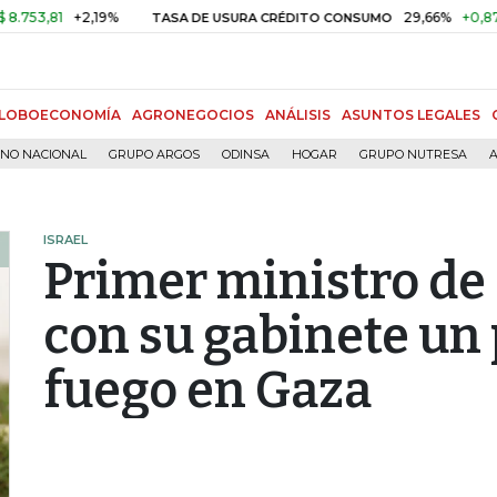
,81
+2,19%
29,66%
+0,87%
+3
TASA DE USURA CRÉDITO CONSUMO
LOBOECONOMÍA
AGRONEGOCIOS
ANÁLISIS
ASUNTOS LEGALES
RNO NACIONAL
GRUPO ARGOS
ODINSA
HOGAR
GRUPO NUTRESA
A
ISRAEL
Primer ministro de 
con su gabinete un p
fuego en Gaza