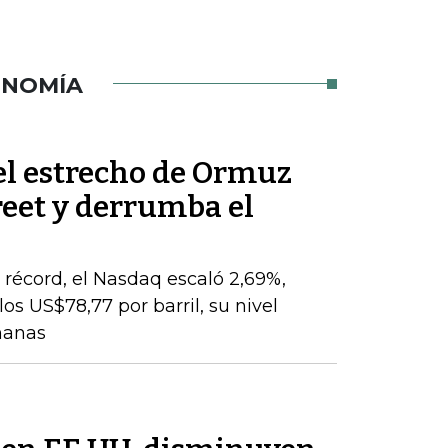
ONOMÍA
el estrecho de Ormuz
reet y derrumba el
o
récord, el Nasdaq escaló 2,69%,
os US$78,77 por barril, su nivel
manas