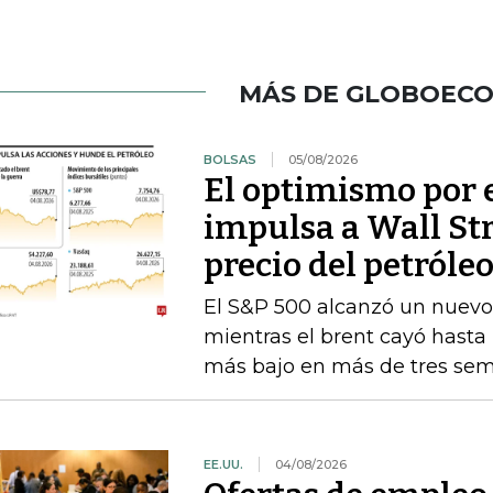
MÁS DE GLOBOEC
BOLSAS
05/08/2026
El optimismo por 
impulsa a Wall St
precio del petróle
El S&P 500 alcanzó un nuevo 
mientras el brent cayó hasta l
más bajo en más de tres se
EE.UU.
04/08/2026