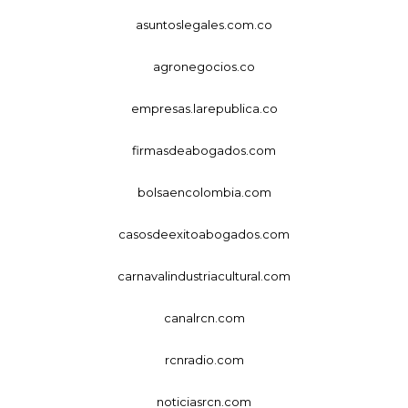
asuntoslegales.com.co
agronegocios.co
empresas.larepublica.co
firmasdeabogados.com
bolsaencolombia.com
casosdeexitoabogados.com
carnavalindustriacultural.com
canalrcn.com
rcnradio.com
noticiasrcn.com