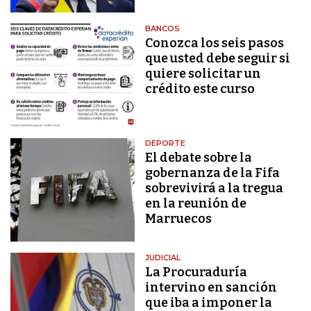
BANCOS
Conozca los seis pasos
que usted debe seguir si
quiere solicitar un
crédito este curso
DEPORTE
El debate sobre la
gobernanza de la Fifa
sobrevivirá a la tregua
en la reunión de
Marruecos
JUDICIAL
La Procuraduría
intervino en sanción
que iba a imponer la