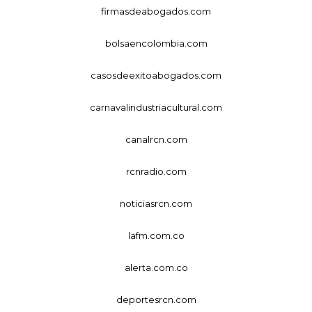
firmasdeabogados.com
bolsaencolombia.com
casosdeexitoabogados.com
carnavalindustriacultural.com
canalrcn.com
rcnradio.com
noticiasrcn.com
lafm.com.co
alerta.com.co
deportesrcn.com