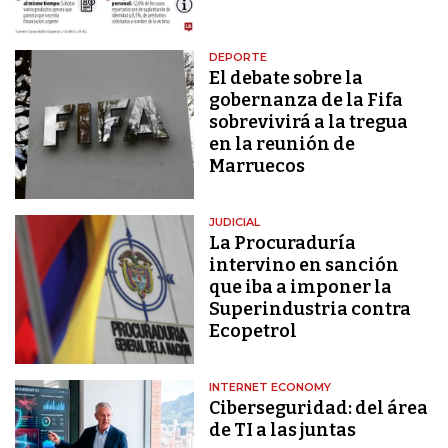
DEPORTE
El debate sobre la
gobernanza de la Fifa
sobrevivirá a la tregua
en la reunión de
Marruecos
JUDICIAL
La Procuraduría
intervino en sanción
que iba a imponer la
Superindustria contra
Ecopetrol
INTERNET ECONOMY
Ciberseguridad: del área
de TI a las juntas