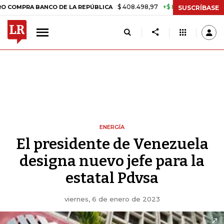
$ 408.498,97
+$ 8.753,81
+2,19%
 BANCO DE LA REPÚBLICA
TASA 
SUSCRÍBASE
ENERGÍA
El presidente de Venezuela
designa nuevo jefe para la
estatal Pdvsa
viernes, 6 de enero de 2023