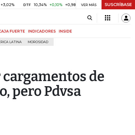
SUSCRÍBASE
10,34%
+0,10%
+0,98%
$ 416,86
+$ 0,05
+0,01%
DTF
UVR
VER MÁS
CAJA FUERTE
INDICADORES
INSIDE
RICA LATINA
MOROSIDAD
r cargamentos de
o, pero Pdvsa