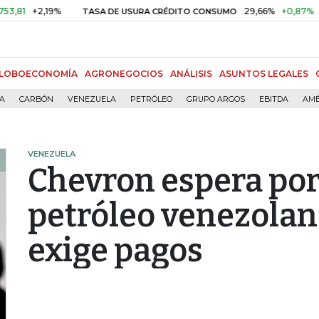
+2,19%
29,66%
+0,87%
+3,02%
TASA DE USURA CRÉDITO CONSUMO
LOBOECONOMÍA
AGRONEGOCIOS
ANÁLISIS
ASUNTOS LEGALES
ÍA
CARBÓN
VENEZUELA
PETRÓLEO
GRUPO ARGOS
EBITDA
AMÉ
VENEZUELA
Chevron espera po
petróleo venezolan
exige pagos