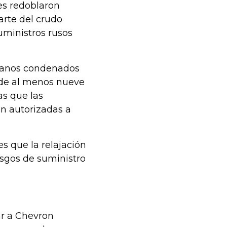
es redoblaron
parte del crudo
uministros rusos
olanos condenados
 de al menos nueve
s que las
on autorizadas a
es que la relajación
iesgos de suministro
ar a Chevron