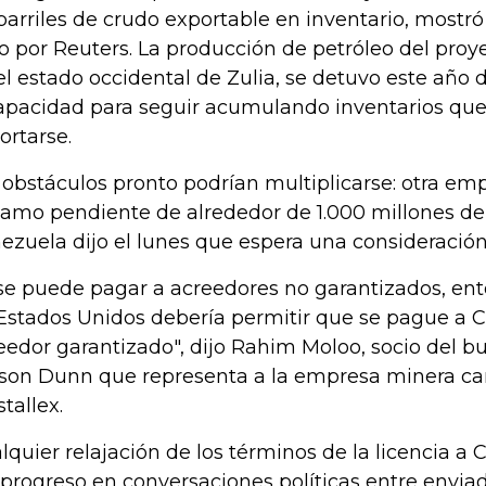
barriles de crudo exportable en inventario, most
to por Reuters. La producción de petróleo del pro
el estado occidental de Zulia, se detuvo este año 
apacidad para seguir acumulando inventarios qu
ortarse.
 obstáculos pronto podrían multiplicarse: otra em
lamo pendiente de alrededor de 1.000 millones de
ezuela dijo el lunes que espera una consideración 
 se puede pagar a acreedores no garantizados, en
Estados Unidos debería permitir que se pague a Cr
eedor garantizado", dijo Rahim Moloo, socio del 
son Dunn que representa a la empresa minera c
stallex.
lquier relajación de los términos de la licencia 
 progreso en conversaciones políticas entre envia