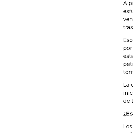
A p
esf
ven
tra
Eso
por
est
pet
tom
La 
ini
de 
¿Es
Los