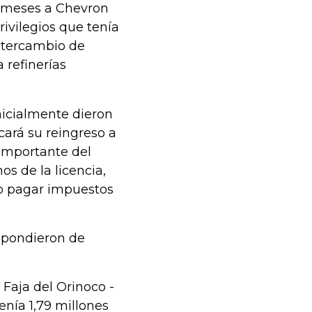
s meses a Chevron
ivilegios que tenía
intercambio de
 refinerías
nicialmente dieron
cará su reingreso a
importante del
s de la licencia,
o pagar impuestos
espondieron de
 Faja del Orinoco -
nía 1,79 millones