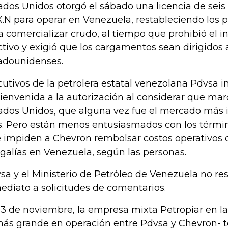
ados Unidos otorgó el sábado una licencia de sei
.N para operar en Venezuela, restableciendo los pr
a comercializar crudo, al tiempo que prohibió el 
ctivo y exigió que los cargamentos sean dirigidos a
adounidenses.
cutivos de la petrolera estatal venezolana Pdvsa i
bienvenida a la autorización al considerar que mar
ados Unidos, que alguna vez fue el mercado más 
s. Pero están menos entusiasmados con los término
 impiden a Chevron rembolsar costos operativos 
egalías en Venezuela, según las personas.
sa y el Ministerio de Petróleo de Venezuela no r
ediato a solicitudes de comentarios.
23 de noviembre, la empresa mixta Petropiar en la
más grande en operación entre Pdvsa y Chevron- te