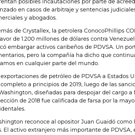
rentan posibles incautaciones por parte de acree
nzado en casos de arbitraje y sentencias judiciales
erciales y abogados.
más de Crystallex, la petrolera ConocoPhillips COP
favor de 1.200 millones de dólares contra Venezue
có embargar activos caribeños de PDVSA. Un port
entarios, pero la compañía ha dicho que continua
lamos en cualquier parte del mundo.
 exportaciones de petróleo de PDVSA a Estados U
 completo a principios de 2019, luego de las sanc
Washington, diseñadas para despojar del cargo a
lección de 2018 fue calificada de farsa por la mayo
identales.
hington reconoce al opositor Juan Guaidó como lí
s. El activo extranjero más importante de PDVSA, e