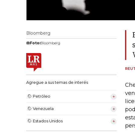
Bloomberg
Foto:
Bloomberg
REU
Agregue a sus temas de interés
Che
ven
Petróleo
lic
pod
Venezuela
est
Estados Unidos
per