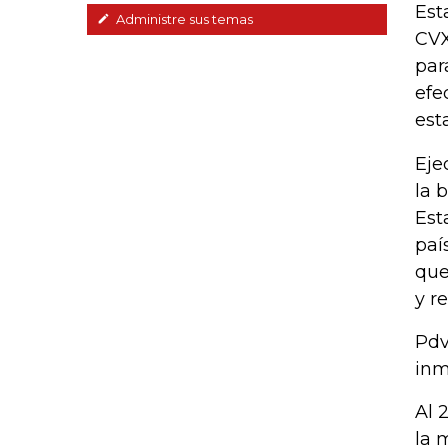
Est
Administre sus temas
CVX
par
efe
est
Eje
la 
Est
paí
que
y r
Pdv
inm
Al 
la 