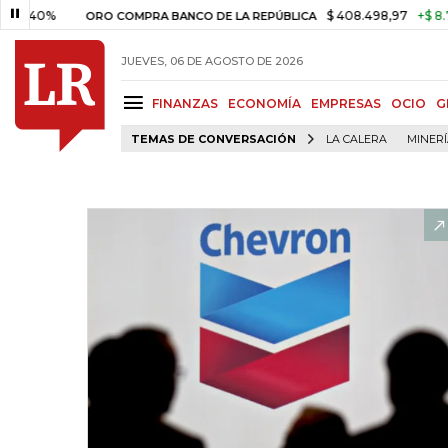
%
$ 408.498,97
+$ 8.753,81
ORO COMPRA BANCO DE LA REPÚBLICA
JUEVES, 06 DE AGOSTO DE 2026
FINANZAS
ECONOMÍA
EMPRESAS
OCIO
G
TEMAS DE CONVERSACIÓN
LA CALERA
MINER