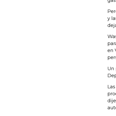
gas
Per
y l
dej
Was
par
en 
per
Un 
Dep
Las
pro
dij
aut