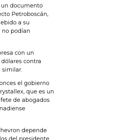
ró un documento
yecto Petroboscán,
debido a su
e no podían
presa con un
 dólares contra
similar.
tonces el gobierno
ystallex, que es un
bufete de abogados
anadiense
a Chevron depende
dos del presidente