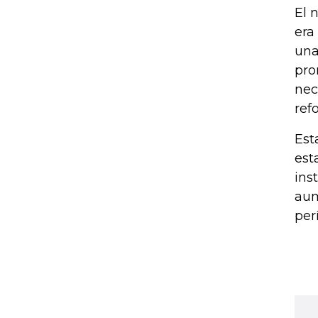
El 
era
una
pro
nec
ref
Est
est
ins
aum
per