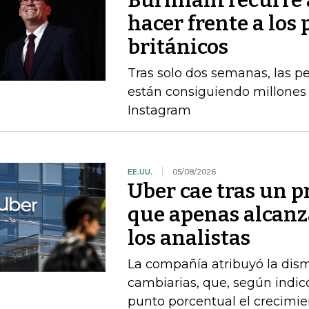
Burnham recurre a
hacer frente a los 
británicos
Tras solo dos semanas, las 
están consiguiendo millones 
Instagram
EE.UU.
05/08/2026
Uber cae tras un p
que apenas alcanz
los analistas
La compañía atribuyó la dism
cambiarias, que, según indi
punto porcentual el crecimie