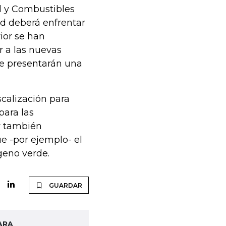
d y Combustibles
ad deberá enfrentar
ior se han
r a las nuevas
ue presentarán una
iscalización para
para las
 y también
e -por ejemplo- el
geno verde.
GUARDAR
ARA