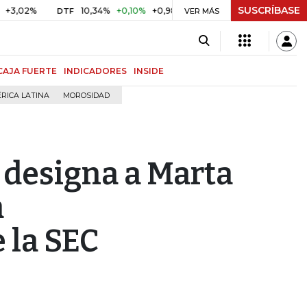
SUSCRÍBASE
%
10,34%
+0,10%
+0,98%
$ 416,86
+$ 0,05
+0,01%
DTF
UVR
VER MÁS
CAJA FUERTE
INDICADORES
INSIDE
RICA LATINA
MOROSIDAD
 designa a Marta
a
 la SEC