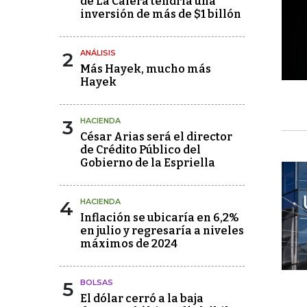
de La Calera tendría una
inversión de más de $1 billón
2
ANÁLISIS
Más Hayek, mucho más
Hayek
3
HACIENDA
César Arias será el director
de Crédito Público del
Gobierno de la Espriella
4
HACIENDA
Inflación se ubicaría en 6,2%
en julio y regresaría a niveles
máximos de 2024
5
BOLSAS
El dólar cerró a la baja