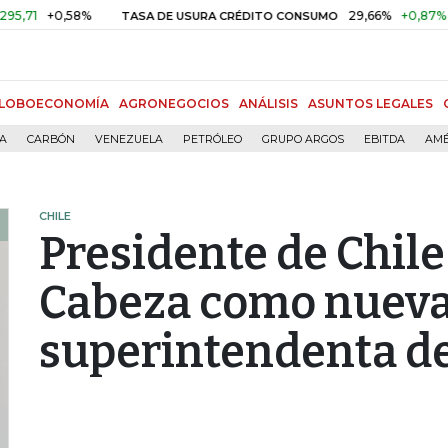
+0,58%
29,66%
+0,87%
+3,02
TASA DE USURA CRÉDITO CONSUMO
LOBOECONOMÍA
AGRONEGOCIOS
ANÁLISIS
ASUNTOS LEGALES
ÍA
CARBÓN
VENEZUELA
PETRÓLEO
GRUPO ARGOS
EBITDA
AMÉ
CHILE
Presidente de Chile
Cabeza como nuev
superintendenta de