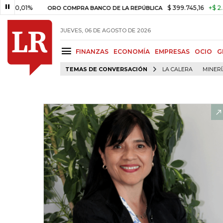
1%
$ 399.745,16
+$ 2.295,71
ORO COMPRA BANCO DE LA REPÚBLICA
JUEVES, 06 DE AGOSTO DE 2026
FINANZAS
ECONOMÍA
EMPRESAS
OCIO
G
TEMAS DE CONVERSACIÓN
LA CALERA
MINER