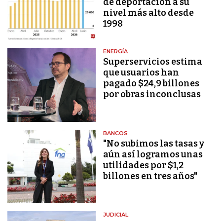
de deportación a su
nivel más alto desde
1998
ENERGÍA
Superservicios estima
que usuarios han
pagado $24,9 billones
por obras inconclusas
BANCOS
"No subimos las tasas y
aún así logramos unas
utilidades por $1,2
billones en tres años"
JUDICIAL