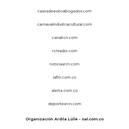
casosdeexitoabogados.com
carnavalindustriacultural.com
canalrcn.com
rcnradio.com
noticiasrcn.com
lafm.com.co
alerta.com.co
deportesrcn.com
Organización Ardila Lülle - oal.com.co