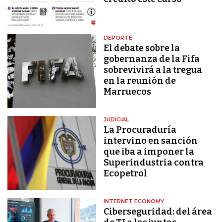
DEPORTE
El debate sobre la
gobernanza de la Fifa
sobrevivirá a la tregua
en la reunión de
Marruecos
JUDICIAL
La Procuraduría
intervino en sanción
que iba a imponer la
Superindustria contra
Ecopetrol
INTERNET ECONOMY
Ciberseguridad: del área