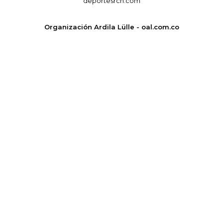
deportesrcn.com
Organización Ardila Lülle - oal.com.co