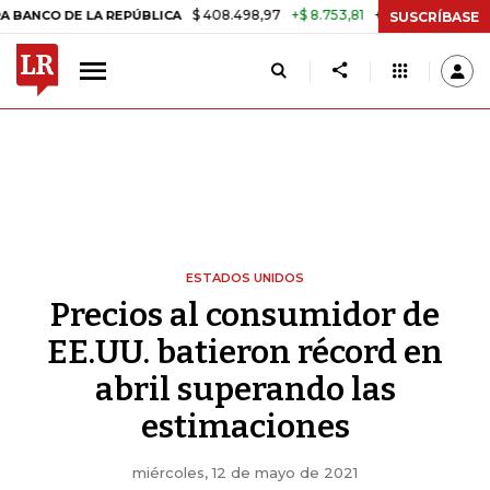
$ 408.498,97
+$ 8.753,81
+2,19%
 DE LA REPÚBLICA
TASA DE US
SUSCRÍBASE
ESTADOS UNIDOS
Precios al consumidor de
EE.UU. batieron récord en
abril superando las
estimaciones
miércoles, 12 de mayo de 2021