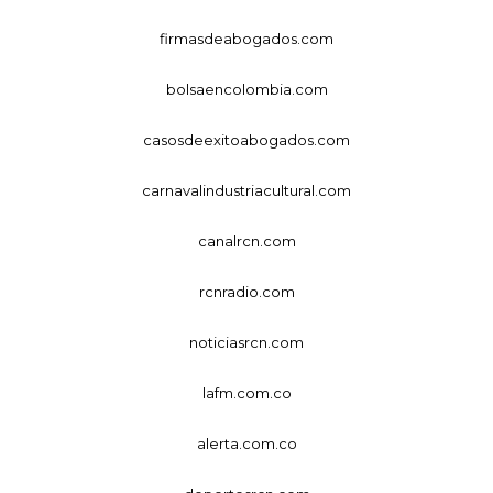
firmasdeabogados.com
bolsaencolombia.com
casosdeexitoabogados.com
carnavalindustriacultural.com
canalrcn.com
rcnradio.com
noticiasrcn.com
lafm.com.co
alerta.com.co