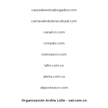
casosdeexitoabogados.com
carnavalindustriacultural.com
canalrcn.com
rcnradio.com
noticiasrcn.com
lafm.com.co
alerta.com.co
deportesrcn.com
Organización Ardila Lülle - oal.com.co