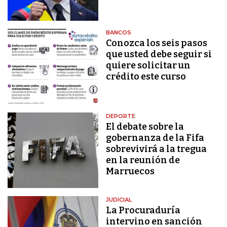
BANCOS
Conozca los seis pasos
que usted debe seguir si
quiere solicitar un
crédito este curso
DEPORTE
El debate sobre la
gobernanza de la Fifa
sobrevivirá a la tregua
en la reunión de
Marruecos
JUDICIAL
La Procuraduría
intervino en sanción