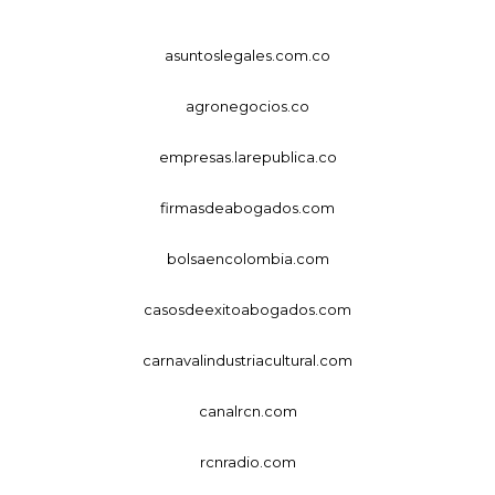
asuntoslegales.com.co
agronegocios.co
empresas.larepublica.co
firmasdeabogados.com
bolsaencolombia.com
casosdeexitoabogados.com
carnavalindustriacultural.com
canalrcn.com
rcnradio.com