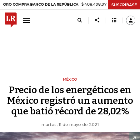
$ 408.498,97
+$ 8.753,81
+2,19%
PRA BANCO DE LA REPÚBLICA
T
SUSCRÍBASE
MÉXICO
Precio de los energéticos en
México registró un aumento
que batió récord de 28,02%
martes, 11 de mayo de 2021