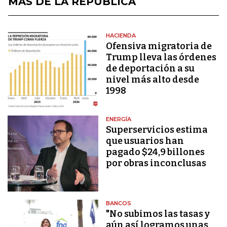
MÁS DE LA REPÚBLICA
HACIENDA
Ofensiva migratoria de
Trump lleva las órdenes
de deportación a su
nivel más alto desde
1998
ENERGÍA
Superservicios estima
que usuarios han
pagado $24,9 billones
por obras inconclusas
BANCOS
"No subimos las tasas y
aún así logramos unas