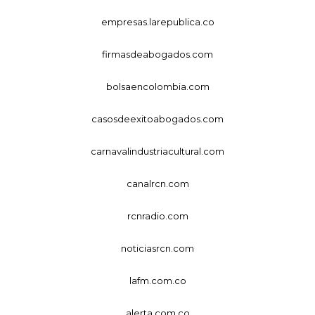
empresas.larepublica.co
firmasdeabogados.com
bolsaencolombia.com
casosdeexitoabogados.com
carnavalindustriacultural.com
canalrcn.com
rcnradio.com
noticiasrcn.com
lafm.com.co
alerta.com.co