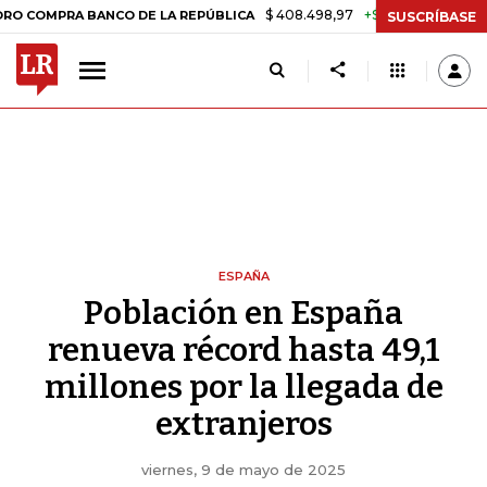
$ 408.498,97
+$ 8.753,81
+2,19%
PRA BANCO DE LA REPÚBLICA
TA
SUSCRÍBASE
ESPAÑA
Población en España
renueva récord hasta 49,1
millones por la llegada de
extranjeros
viernes, 9 de mayo de 2025