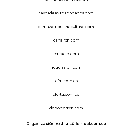
casosdeexitoabogados.com
carnavalindustriacultural.com
canalrcn.com
rcnradio.com
noticiasrcn.com
lafm.com.co
alerta.com.co
deportesrcn.com
Organización Ardila Lülle - oal.com.co