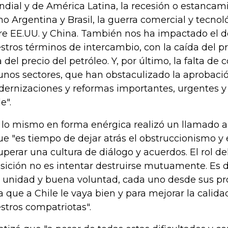
dial y de América Latina, la recesión o estancam
o Argentina y Brasil, la guerra comercial y tecno
re EE.UU. y China. También nos ha impactado el d
stros términos de intercambio, con la caída del pr
a del precio del petróleo. Y, por último, la falta de
unos sectores, que han obstaculizado la aprobaci
ernizaciones y reformas importantes, urgentes y
e".
 lo mismo en forma enérgica realizó un llamado a 
ue "es tiempo de dejar atrás el obstruccionismo y
uperar una cultura de diálogo y acuerdos. El rol de
sición no es intentar destruirse mutuamente. Es di
 unidad y buena voluntad, cada uno desde sus pro
a que a Chile le vaya bien y para mejorar la calida
stros compatriotas".