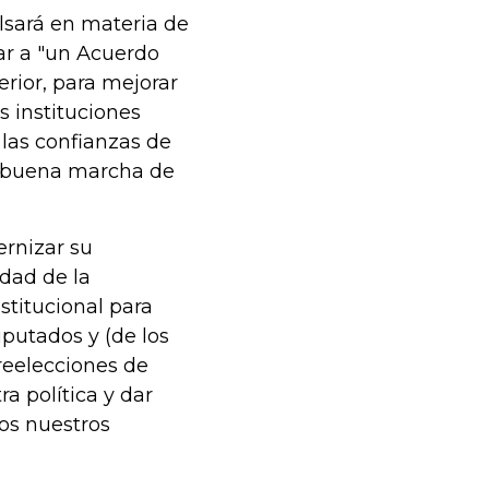
sará en materia de
ar a "un Acuerdo
erior, para mejorar
as instituciones
 las confianzas de
la buena marcha de
rnizar su
idad de la
titucional para
iputados y (de los
 reelecciones de
a política y dar
os nuestros