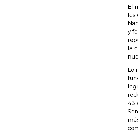
El 
los
Nac
y f
rep
la 
nue
Lo 
fun
leg
red
43 
Sen
más
com