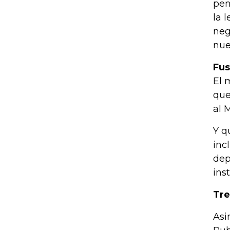
pen
la 
neg
nue
Fus
El 
que
al 
Y q
inc
dep
ins
Tre
Asi