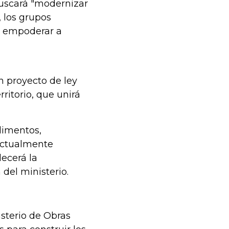
buscará "modernizar
, los grupos
ra empoderar a
n proyecto de ley
ritorio, que unirá
.
Alimentos,
 actualmente
lecerá la
 del ministerio.
sterio de Obras