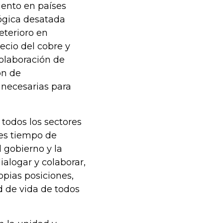
iento en países
lógica desatada
eterioro en
ecio del cobre y
 colaboración de
ón de
 necesarias para
todos los sectores
 es tiempo de
l gobierno y la
alogar y colaborar,
pias posiciones,
d de vida de todos