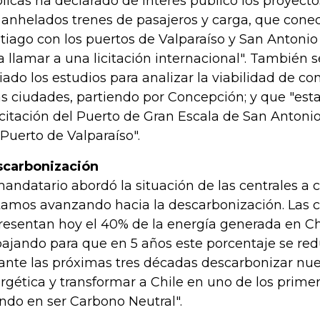
licas ha declarado de interés público los proyectos
 anhelados trenes de pasajeros y carga, que conec
tiago con los puertos de Valparaíso y San Antoni
a llamar a una licitación internacional". También 
ciado los estudios para analizar la viabilidad de co
as ciudades, partiendo por Concepción; y que "e
licitación del Puerto de Gran Escala de San Antoni
 Puerto de Valparaíso".
carbonización
mandatario abordó la situación de las centrales a 
tamos avanzando hacia la descarbonización. Las c
resentan hoy el 40% de la energía generada en Ch
bajando para que en 5 años este porcentaje se red
ante las próximas tres décadas descarbonizar nue
rgética y transformar a Chile en uno de los primer
do en ser Carbono Neutral".