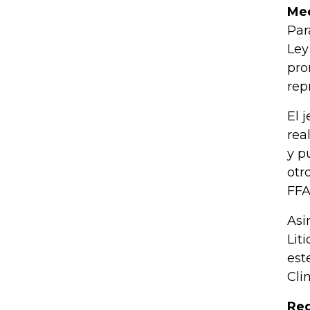
Med
Par
Ley
pro
rep
El 
rea
y p
otr
FFA
Asi
Lit
est
Cli
Red