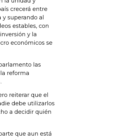
n la unidad y
país crecerá entre
a y superando al
eos estables, con
inversión y la
macro económicos se
 parlamento las
 la reforma
.
ro reiterar que el
adie debe utilizarlos
cho a decidir quién
parte que aun está