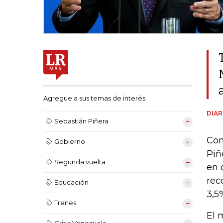
Agregue a sus temas de interés
DIAR
Sebastián Piñera
Con
Gobierno
Piñ
Segunda vuelta
en 
rec
Educación
3,5
Trenes
El 