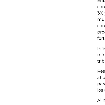
Enf
con
3% 
mun
con
pro
for
Piñ
ref
tri
Res
aho
par
los
Al 