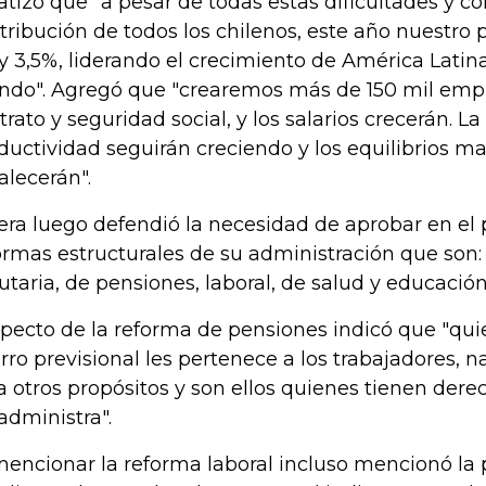
atizó que "a pesar de todas estas dificultades y co
tribución de todos los chilenos, este año nuestro 
y 3,5%, liderando el crecimiento de América Latin
do". Agregó que "crearemos más de 150 mil empl
trato y seguridad social, y los salarios crecerán. La 
ductividad seguirán creciendo y los equilibrios 
talecerán".
era luego defendió la necesidad de aprobar en el
ormas estructurales de su administración que son:
butaria, de pensiones, laboral, de salud y educación
pecto de la reforma de pensiones indicó que "quie
rro previsional les pertenece a los trabajadores, n
a otros propósitos y son ellos quienes tienen dere
 administra".
mencionar la reforma laboral incluso mencionó la 