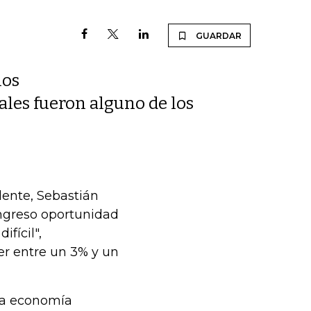
GUARDAR
los
ales fueron alguno de los
dente, Sebastián
ongreso oportunidad
fícil",
er entre un 3% y un
la economía