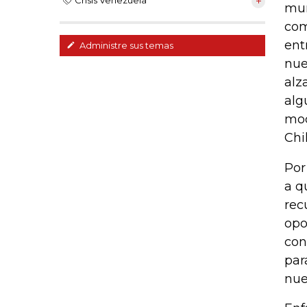
Crisis Venezuela
mun
com
ent
Administre sus temas
nue
alz
alg
mod
Chil
Por
a q
rec
opo
con
par
nue