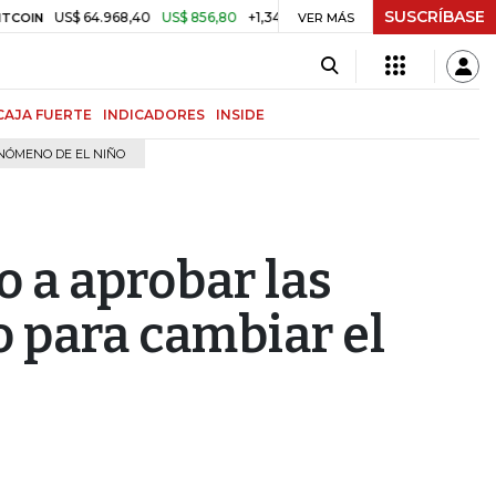
SUSCRÍBASE
US$ 64.968,40
US$ 856,80
+1,34%
$ 3.204,51
-$ 25,93
-0,80
TRM
VER MÁS
CAJA FUERTE
INDICADORES
INSIDE
NÓMENO DE EL NIÑO
 a aprobar las
o para cambiar el