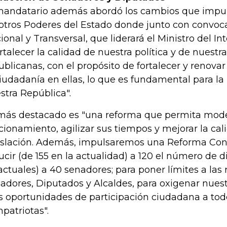
mandatario además abordó los cambios que impul
 otros Poderes del Estado donde junto con convoc
ional y Transversal, que liderará el Ministro del Int
ortalecer la calidad de nuestra política y de nuestr
ublicanas, con el propósito de fortalecer y renovar
ciudadanía en ellas, lo que es fundamental para 
stra República".
más destacado es "una reforma que permita mode
cionamiento, agilizar sus tiempos y mejorar la cal
islación. Además, impulsaremos una Reforma Cons
ucir (de 155 en la actualidad) a 120 el número de d
actuales) a 40 senadores; para poner límites a las
adores, Diputados y Alcaldes, para oxigenar nuestr
 oportunidades de participación ciudadana a tod
patriotas".