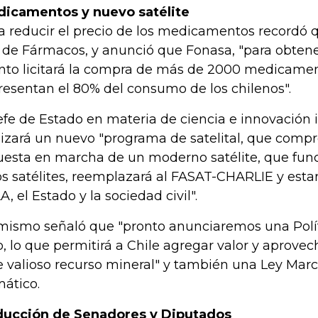
icamentos y nuevo satélite
a reducir el precio de los medicamentos recordó q
 de Fármacos, y anunció que Fonasa, "para obtene
nto licitará la compra de más de 2000 medicame
resentan el 80% del consumo de los chilenos".
jefe de Estado en materia de ciencia e innovación
lizará un nuevo "programa de satelital, que compr
uesta en marcha de un moderno satélite, que fun
os satélites, reemplazará al FASAT-CHARLIE y estará
A, el Estado y la sociedad civil".
mismo señaló que "pronto anunciaremos una Polít
io, lo que permitirá a Chile agregar valor y aprove
e valioso recurso mineral" y también una Ley Ma
mático.
ucción de Senadores y Diputados