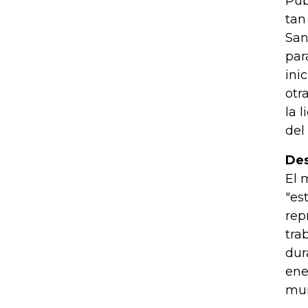
Pub
tan
San
par
ini
otr
la 
del
Des
El 
"es
rep
tra
dur
ene
mun