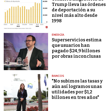
Trump lleva las órdenes
de deportación a su
nivel más alto desde
1998
ENERGÍA
Superservicios estima
que usuarios han
pagado $24,9 billones
por obras inconclusas
BANCOS
"No subimos las tasas y
aún así logramos unas
utilidades por $1,2
billones en tres años"