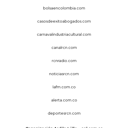
bolsaencolombia.com
casosdeexitoabogados.com
carnavalindustriacultural.com
canalrcn.com
rcnradio.com
noticiasrcn.com
lafm.com.co
alerta.com.co
deportesrcn.com