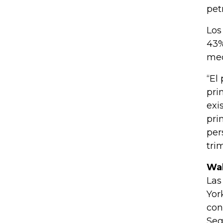
pet
Los
43%
med
“El
pri
exi
pri
per
tri
Wal
Las
Yor
con
Seg