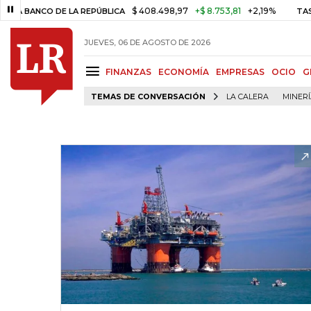
$ 408.498,97
+$ 8.753,81
+2,19%
CO DE LA REPÚBLICA
TASA DE U
JUEVES, 06 DE AGOSTO DE 2026
FINANZAS
ECONOMÍA
EMPRESAS
OCIO
G
TEMAS DE CONVERSACIÓN
LA CALERA
MINER