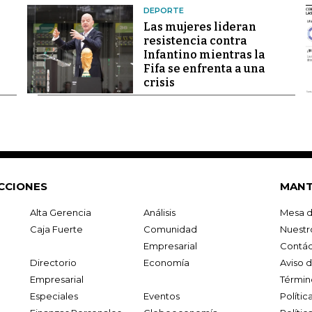
DEPORTE
Las mujeres lideran
resistencia contra
Infantino mientras la
Fifa se enfrenta a una
crisis
CCIONES
MANT
Alta Gerencia
Análisis
Mesa d
Caja Fuerte
Comunidad
Nuestr
Empresarial
Contác
Directorio
Economía
Aviso 
Empresarial
Términ
Especiales
Eventos
Políti