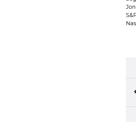
Jon
S&P
Nas
BIBLIOTECA PERSONAL
Seleccione y conserve sus artículos favoritos