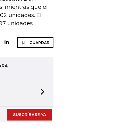
s; mientras que el
,02 unidades. El
97 unidades.
GUARDAR
ARA
Next slide
presas en formato digital
SUSCRÍBASE YA