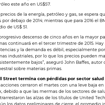
róleo este año en US$57.
 precios de la energía, petróleo y gas, se espera q
 por debajo de 2014; mientras que para 2016 el BM
io de US$ 51.
 progresivo descenso de cinco años en la mayor pa
mas continuará en el tercer trimestre de 2015. Hay 
stencias y la demanda es débil, especialmente por
mas industriales, por lo que los precios pueden m
sistentemente bajos”, aseguró John Baffes, autor 
mestral sobre materias primas.
l Street termina con pérdidas por sector salud
 acciones cerraron el martes con una leve baja en
k, debido a que las mermas de los sectores de sal
trarrestaron las alzas de los títulos de United Tec
ún los datos preliminares de cierre, el promedio 