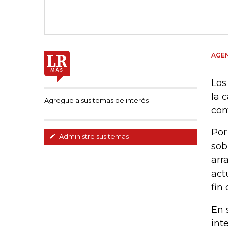
AGE
Los
la 
Agregue a sus temas de interés
com
Por
Administre sus temas
sob
arr
act
fin
En 
int