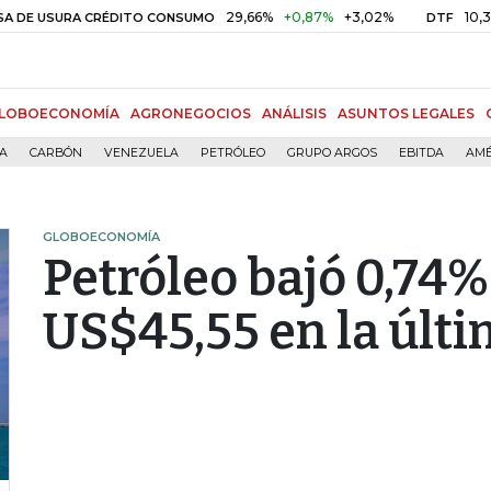
29,66%
+0,87%
+3,02%
10,34%
+0,
SURA CRÉDITO CONSUMO
DTF
LOBOECONOMÍA
AGRONEGOCIOS
ANÁLISIS
ASUNTOS LEGALES
ÍA
CARBÓN
VENEZUELA
PETRÓLEO
GRUPO ARGOS
EBITDA
AMÉ
GLOBOECONOMÍA
Petróleo bajó 0,74%
US$45,55 en la últ