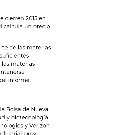
ue cierren 2015 en
 calcula un precio
rte de las materias
suficientes
 las materias
antenerse
del informe
 la Bolsa de Nueva
ud y biotecnología
hnologies y Verizon.
industrial Dow