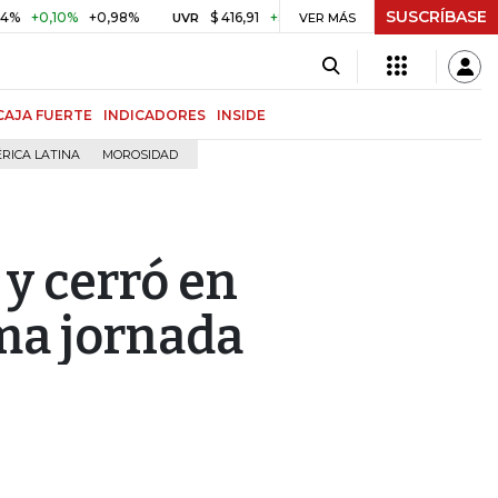
SUSCRÍBASE
10%
+0,98%
$ 416,91
+$ 0,05
+0,01%
US$ 64.442
UVR
VER MÁS
BITCOIN
CAJA FUERTE
INDICADORES
INSIDE
RICA LATINA
MOROSIDAD
 y cerró en
ima jornada