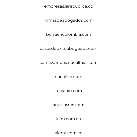
empresas.larepublica.co
firmasdeabogados.com
bolsaencolombia.com
casosdeexitoabogados.com
carnavalindustriacultural.com
canalrcn.com
rcnradio.com
noticiasrcn.com
lafm.com.co
alerta.com.co