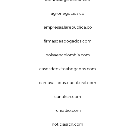
agronegocios.co
empresas.larepublica.co
firmasdeabogados.com
bolsaencolombia.com
casosdeexitoabogados.com
carnavalindustriacultural.com
canalrcn.com
rcnradio.com
noticiasrcn.com