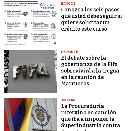
BANCOS
Conozca los seis pasos
que usted debe seguir si
quiere solicitar un
crédito este curso
DEPORTE
El debate sobre la
gobernanza de la Fifa
sobrevivirá a la tregua
en la reunión de
Marruecos
JUDICIAL
La Procuraduría
intervino en sanción
que iba a imponer la
Superindustria contra