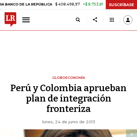
$ 408.498,97
+$ 8.753,81
+2,19%
O DE LA REPÚBLICA
TASA DE US
SUSCRÍBASE
GLOBOECONOMÍA
Perú y Colombia aprueban
plan de integración
fronteriza
lunes, 24 de junio de 2013