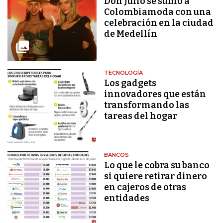
Don Julio se sumó a
Colombiamoda con una
celebración en la ciudad
de Medellín
TECNOLOGÍA
Los gadgets
innovadores que están
transformando las
tareas del hogar
BANCOS
Lo que le cobra su banco
si quiere retirar dinero
en cajeros de otras
entidades