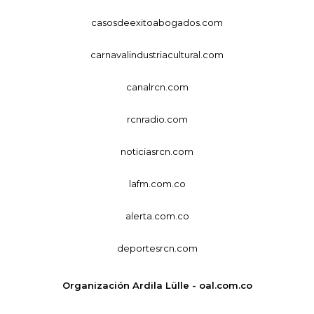
casosdeexitoabogados.com
carnavalindustriacultural.com
canalrcn.com
rcnradio.com
noticiasrcn.com
lafm.com.co
alerta.com.co
deportesrcn.com
Organización Ardila Lülle - oal.com.co