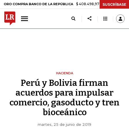
$ 408.498,97
+$ 8.753,81
+2,19%
MPRA BANCO DE LA REPÚBLICA
T
SUSCRÍBASE
HACIENDA
Perú y Bolivia firman
acuerdos para impulsar
comercio, gasoducto y tren
bioceánico
martes, 25 de junio de 2019