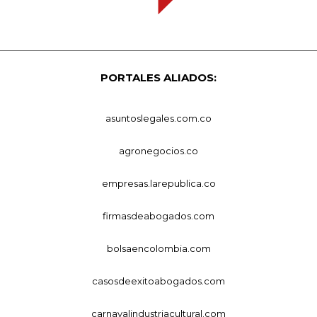
PORTALES ALIADOS:
asuntoslegales.com.co
agronegocios.co
empresas.larepublica.co
firmasdeabogados.com
bolsaencolombia.com
casosdeexitoabogados.com
carnavalindustriacultural.com