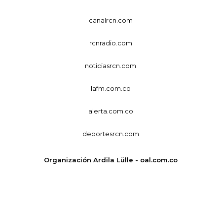
canalrcn.com
rcnradio.com
noticiasrcn.com
lafm.com.co
alerta.com.co
deportesrcn.com
Organización Ardila Lülle - oal.com.co