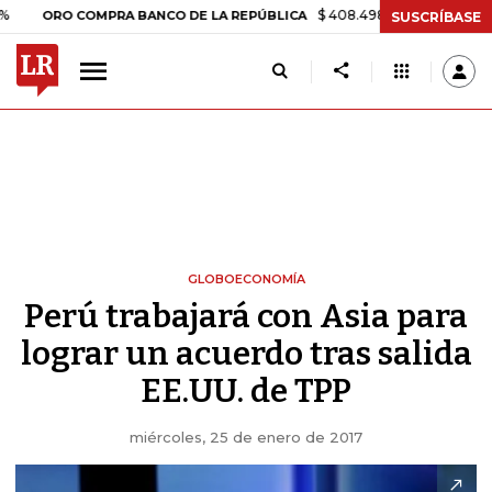
$ 408.498,97
+$ 8.753,81
+2,1
ORO COMPRA BANCO DE LA REPÚBLICA
SUSCRÍBASE
GLOBOECONOMÍA
Perú trabajará con Asia para
lograr un acuerdo tras salida
EE.UU. de TPP
miércoles, 25 de enero de 2017