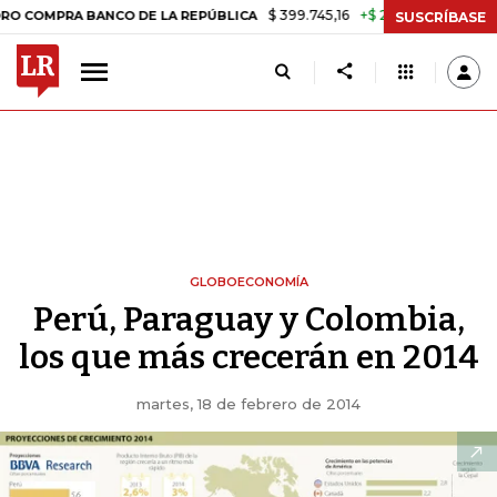
$ 399.745,16
+$ 2.295,71
+0,58%
RA BANCO DE LA REPÚBLICA
TAS
SUSCRÍBASE
GLOBOECONOMÍA
Perú, Paraguay y Colombia,
los que más crecerán en 2014
martes, 18 de febrero de 2014