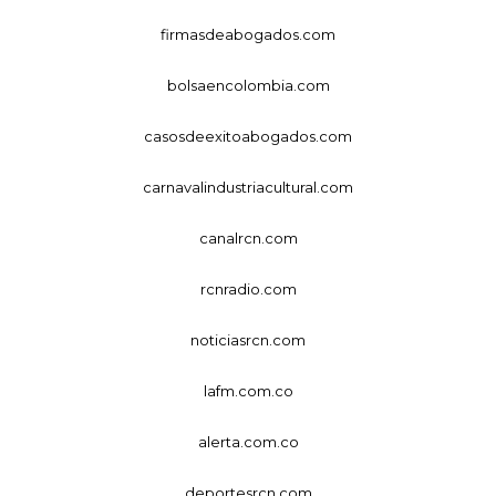
firmasdeabogados.com
bolsaencolombia.com
casosdeexitoabogados.com
carnavalindustriacultural.com
canalrcn.com
rcnradio.com
noticiasrcn.com
lafm.com.co
alerta.com.co
deportesrcn.com