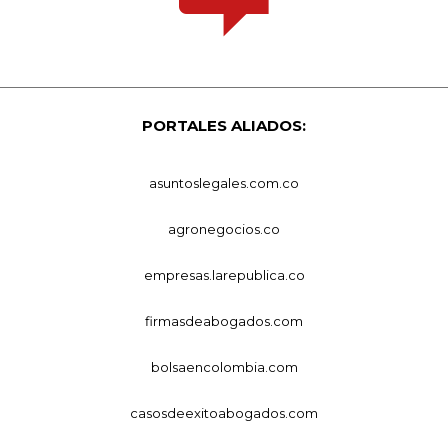
PORTALES ALIADOS:
asuntoslegales.com.co
agronegocios.co
empresas.larepublica.co
firmasdeabogados.com
bolsaencolombia.com
casosdeexitoabogados.com