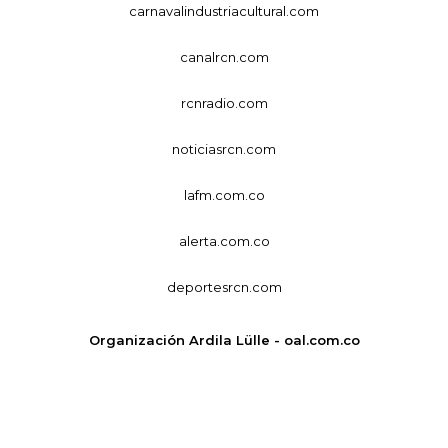
carnavalindustriacultural.com
canalrcn.com
rcnradio.com
noticiasrcn.com
lafm.com.co
alerta.com.co
deportesrcn.com
Organización Ardila Lülle - oal.com.co