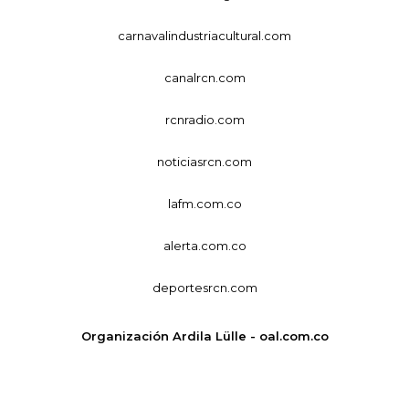
carnavalindustriacultural.com
canalrcn.com
rcnradio.com
noticiasrcn.com
lafm.com.co
alerta.com.co
deportesrcn.com
Organización Ardila Lülle - oal.com.co