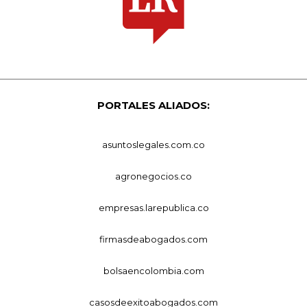
PORTALES ALIADOS:
asuntoslegales.com.co
agronegocios.co
empresas.larepublica.co
firmasdeabogados.com
bolsaencolombia.com
casosdeexitoabogados.com