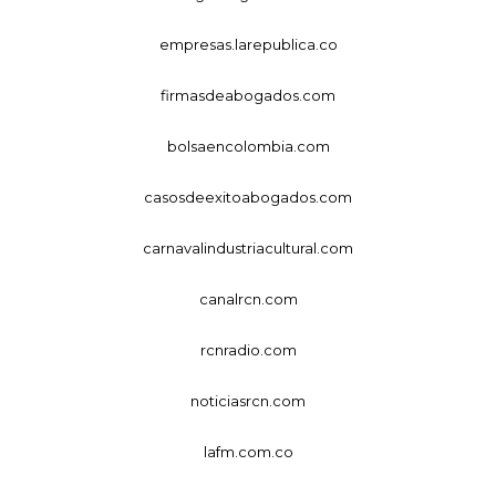
empresas.larepublica.co
firmasdeabogados.com
bolsaencolombia.com
casosdeexitoabogados.com
carnavalindustriacultural.com
canalrcn.com
rcnradio.com
noticiasrcn.com
lafm.com.co