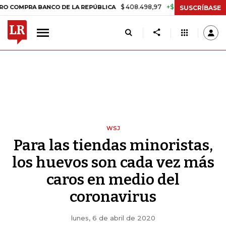
$ 408.498,97
+$ 8.753,81
+2,19%
BANCO DE LA REPÚBLICA
TASA 
SUSCRÍBASE
WSJ
Para las tiendas minoristas,
los huevos son cada vez más
caros en medio del
coronavirus
lunes, 6 de abril de 2020