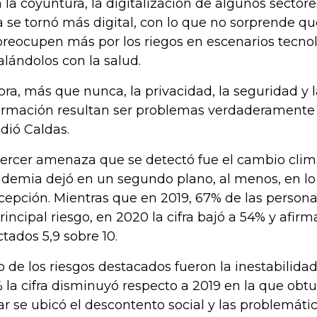
 la coyuntura, la digitalización de algunos sectore
a se tornó más digital, con lo que no sorprende q
preocupen más por los riegos en escenarios tecnol
alándolos con la salud.
ora, más que nunca, la privacidad, la seguridad y 
ormación resultan ser problemas verdaderamente s
dió Caldas.
tercer amenaza que se detectó fue el cambio climá
demia dejó en un segundo plano, al menos, en lo 
cepción. Mientras que en 2019, 67% de las person
principal riesgo, en 2020 la cifra bajó a 54% y afir
ctados 5,9 sobre 10.
o de los riesgos destacados fueron la inestabilida
 la cifra disminuyó respecto a 2019 en la que obt
ar se ubicó el descontento social y las problemátic