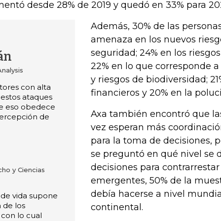
entó desde 28% de 2019 y quedó en 33% para 20
Además, 30% de las personas
amenaza en los nuevos riesgo
seguridad; 24% en los riesg
án
22% en lo que corresponde a 
nalysis
y riesgos de biodiversidad; 21
tores con alta
financieros y 20% en la poluc
 estos ataques
ue eso obedece
Axa también encontró que la
percepción de
vez esperan más coordinació
para la toma de decisiones, 
se preguntó en qué nivel se 
decisiones para contrarrestar 
ho y Ciencias
emergentes, 50% de la muest
debía hacerse a nivel mundial
o de vida supone
 de los
continental.
 con lo cual