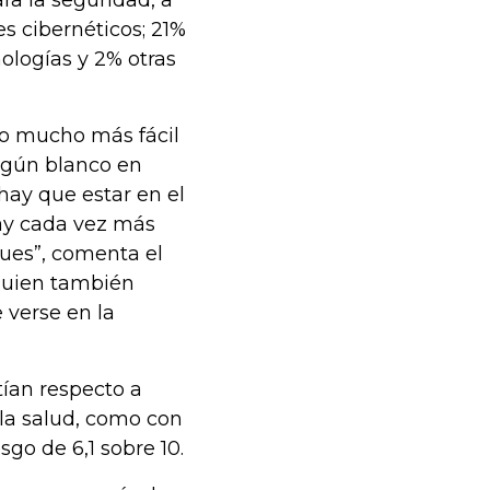
s cibernéticos; 21%
nologías y 2% otras
ho mucho más fácil
algún blanco en
 hay que estar en el
 ay cada vez más
ques”, comenta el
 quien también
 verse en la
tían respecto a
 la salud, como con
sgo de 6,1 sobre 10.