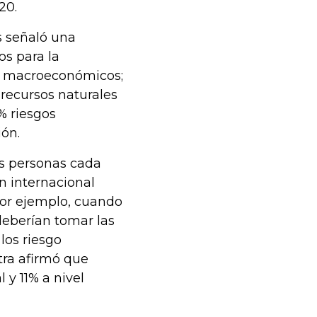
20.
 señaló una
s para la
os macroeconómicos;
recursos naturales
% riesgos
ión.
s personas cada
n internacional
por ejemplo, cuando
deberían tomar las
los riesgo
ra afirmó que
 y 11% a nivel