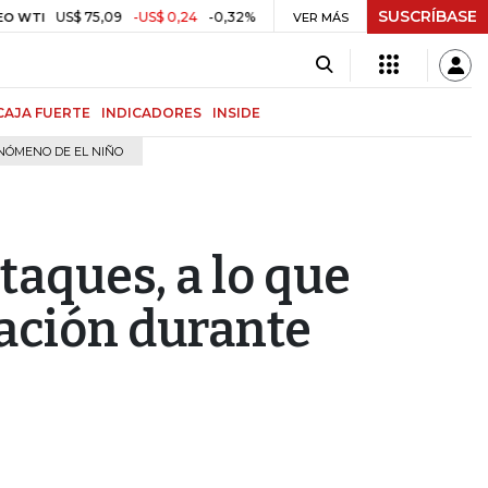
SUSCRÍBASE
US$ 75,09
-US$ 0,24
-0,32%
US$ 3,75
US$
CAFÉ COLOMBIAN MILDS
VER MÁS
CAJA FUERTE
INDICADORES
INSIDE
NÓMENO DE EL NIÑO
aques, a lo que
lación durante