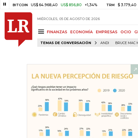
US$ 64.968,40
US$ 856,80
+1,34%
$ 3.179,40
-$ 25,11
ITCOIN
TRM
MIÉRCOLES, 05 DE AGOSTO DE 2026
FINANZAS
ECONOMÍA
EMPRESAS
OCIO
G
TEMAS DE CONVERSACIÓN
ANDI
BRUCE MAC 