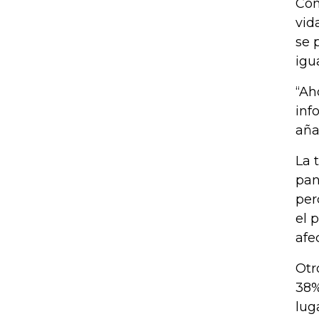
Con
vid
se 
igu
“Ah
inf
aña
La 
pan
per
el 
afe
Otr
38%
lug