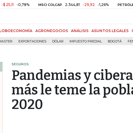
-0,78%
2.344,81
-29,92
-1,26%
MSCI COLCAP
PETRÓLEO WTI
LOBOECONOMÍA
AGRONEGOCIOS
ANÁLISIS
ASUNTOS LEGALES
MASTER
EXPORTACIONES
DÓLAR
IMPUESTO PREDIAL
BOGOTÁ
FE
SEGUROS
Pandemias y ciberat
más le teme la pob
2020