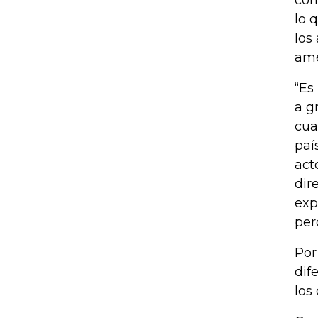
lo 
los
ame
“Es
a g
cua
paí
act
dir
exp
per
Por
dif
los