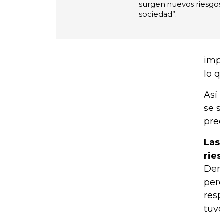
surgen nuevos riesgos
sociedad”.
imp
lo 
Así
se 
pre
Las
rie
Den
per
res
tuv