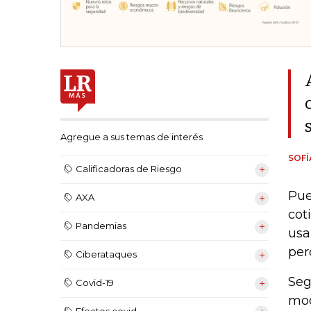
Agregue a sus temas de interés
SOF
Calificadoras de Riesgo
Pue
AXA
cot
Pandemias
usa
per
Ciberataques
Seg
Covid-19
mod