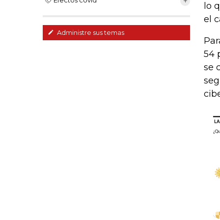
Efectos covid
lo 
el 
Administre sus temas
Par
54 
se 
seg
cib