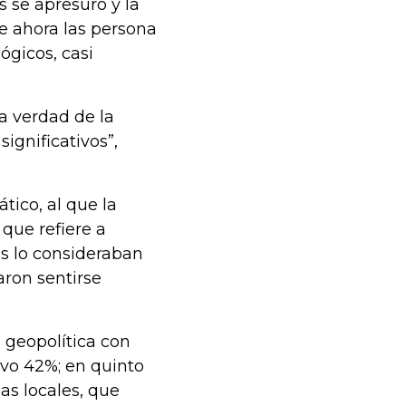
s se apresuró y la
ue ahora las persona
ógicos, casi
la verdad de la
ignificativos”,
tico, al que la
que refiere a
as lo consideraban
maron sentirse
d geopolítica con
uvo 42%; en quinto
as locales, que