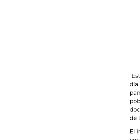
“Es
día
pan
pob
doc
de 
El 
con