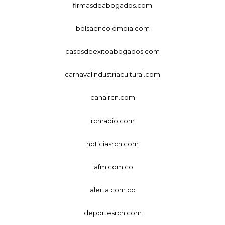
firmasdeabogados.com
bolsaencolombia.com
casosdeexitoabogados.com
carnavalindustriacultural.com
canalrcn.com
rcnradio.com
noticiasrcn.com
lafm.com.co
alerta.com.co
deportesrcn.com