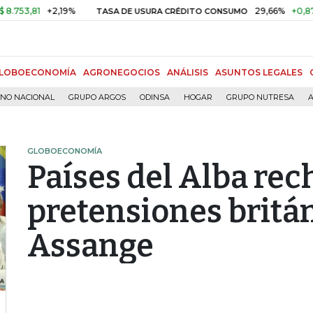
81
+2,19%
29,66%
+0,87%
+3
TASA DE USURA CRÉDITO CONSUMO
LOBOECONOMÍA
AGRONEGOCIOS
ANÁLISIS
ASUNTOS LEGALES
RNO NACIONAL
GRUPO ARGOS
ODINSA
HOGAR
GRUPO NUTRESA
A
GLOBOECONOMÍA
Países del Alba re
pretensiones britá
Assange