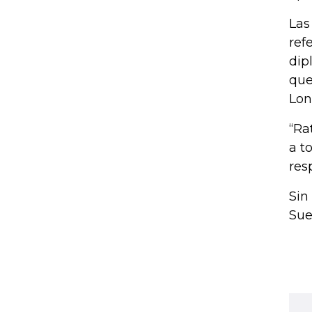
Las
ref
dip
que
Lon
“Ra
a t
res
Sin
Sue