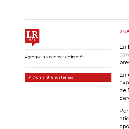
STE
En 
can
Agregue a sus temas de interés
pre
En 
Administre sus temas
exp
de 
der
Por
ati
opo