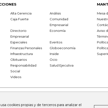
CCIONES
MANT
Alta Gerencia
Análisis
Mesa d
Caja Fuerte
Comunidad
Nuestr
Empresarial
Contác
Directorio
Economía
Aviso 
Empresarial
Términ
Especiales
Eventos
Políti
Finanzas Personales
Globoeconomía
Polític
Infraestructura
Inside
Superi
Obituarios
Ocio
Responsabilidad
Salud Ejecutiva
Social
Videos
.larepublica.co
firmasdeabogados.com
bolsaencolombia.com
 usa cookies propias y de terceros para analizar el