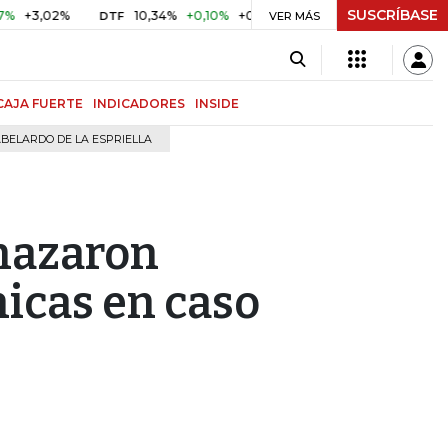
SUSCRÍBASE
,02%
10,34%
+0,10%
+0,98%
$ 416,96
+$ 0,05
+0,0
DTF
UVR
VER MÁS
CAJA FUERTE
INDICADORES
INSIDE
BELARDO DE LA ESPRIELLA
chazaron
nicas en caso