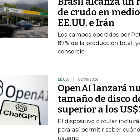
Brasil alcanza un 
de crudo en medio 
EE.UU. e Irán
Los campos operados por Pet
87% de la producción total, y
consorcio
EE.UU.
06/08/2026
OpenAI lanzará nu
tamaño de disco d
superior a los US
El dispositivo circular inclui
para así permitir saber cuán
usuario