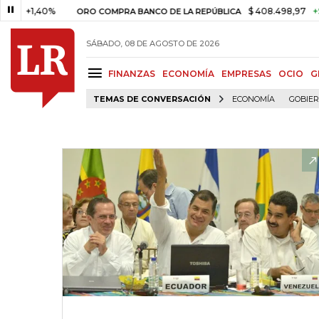
1,40%
$ 408.498,97
+$ 8.753,
ORO COMPRA BANCO DE LA REPÚBLICA
SÁBADO, 08 DE AGOSTO DE 2026
FINANZAS
ECONOMÍA
EMPRESAS
OCIO
G
TEMAS DE CONVERSACIÓN
ECONOMÍA
GOBIE