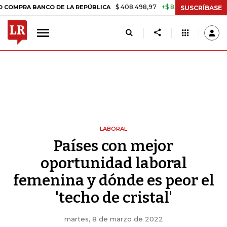
$ 408.498,97
+$ 8.753,81
+2,19%
ANCO DE LA REPÚBLICA
TASA D
SUSCRÍBASE
LABORAL
Países con mejor
oportunidad laboral
femenina y dónde es peor el
'techo de cristal'
martes, 8 de marzo de 2022