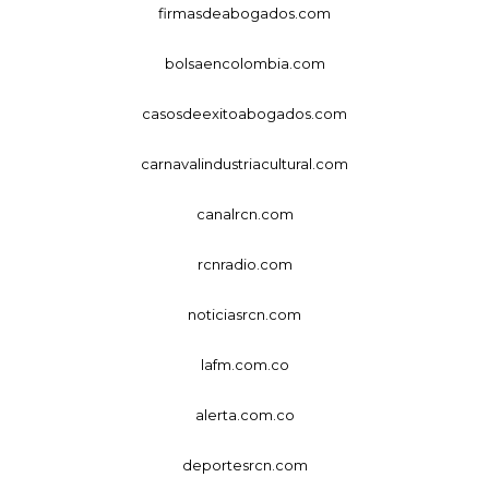
firmasdeabogados.com
bolsaencolombia.com
casosdeexitoabogados.com
carnavalindustriacultural.com
canalrcn.com
rcnradio.com
noticiasrcn.com
lafm.com.co
alerta.com.co
deportesrcn.com