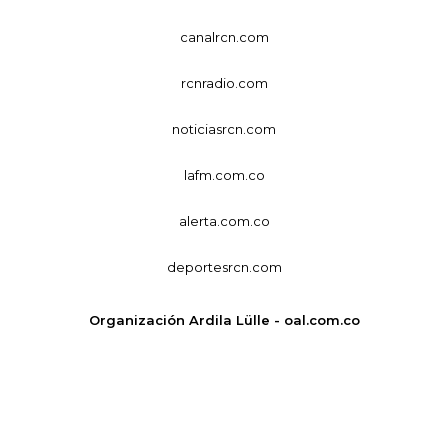
canalrcn.com
rcnradio.com
noticiasrcn.com
lafm.com.co
alerta.com.co
deportesrcn.com
Organización Ardila Lülle - oal.com.co