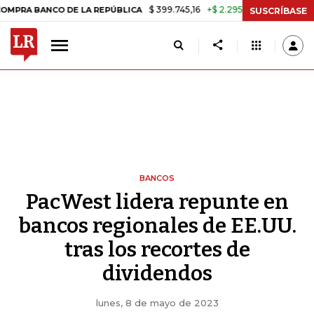
$ 399.745,16
+$ 2.295,71
+0,58%
ANCO DE LA REPÚBLICA
TASA DE
SUSCRÍBASE
BANCOS
PacWest lidera repunte en
bancos regionales de EE.UU.
tras los recortes de
dividendos
lunes, 8 de mayo de 2023