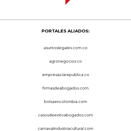
PORTALES ALIADOS:
asuntoslegales.com.co
agronegocios.co
empresas.larepublica.co
firmasdeabogados.com
bolsaencolombia.com
casosdeexitoabogados.com
carnavalindustriacultural.com