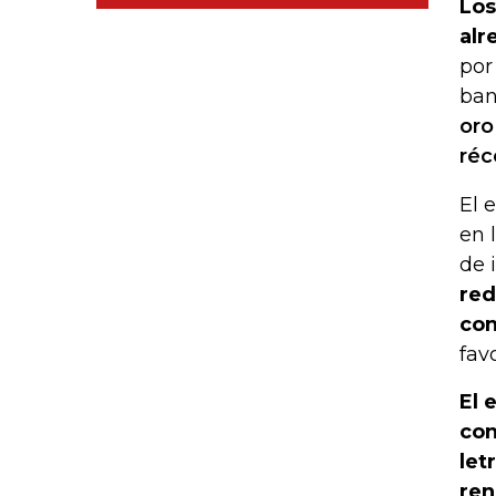
Los
alr
por
ban
oro
réc
El 
en 
de 
red
con
fav
El 
con
let
ren