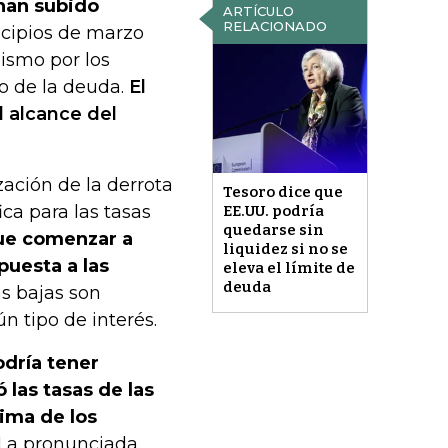
 han subido
ARTÍCULO
RELACIONADO
ncipios de marzo
sismo por los
o de la deuda.
El
l alcance del
ación de la derrota
Tesoro dice que
ica para las tasas
EE.UU. podría
quedarse sin
que comenzar a
liquidez si no se
puesta a las
eleva el límite de
deuda
ás bajas son
n tipo de interés.
odría tener
 las tasas de las
cima de los
 La pronunciada