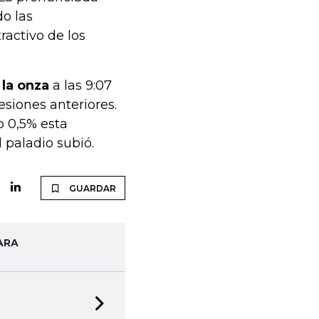
o las
activo de los
 la onza
a las 9:07
esiones anteriores.
o 0,5% esta
 paladio subió.
GUARDAR
ARA
Next slide