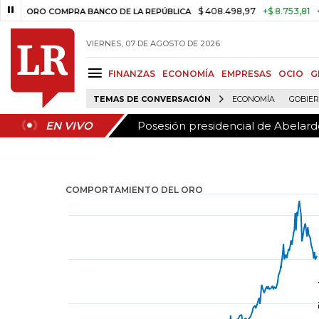
Posesión presidencial de Abelardo
EN VIVO
$ 408.498,97
+$ 8.753,81
+2,19%
ORO COMPRA BANCO DE LA REPÚBLICA
VIERNES, 07 DE AGOSTO DE 2026
FINANZAS
ECONOMÍA
EMPRESAS
OCIO
G
TEMAS DE CONVERSACIÓN
ECONOMÍA
GOBIE
Posesión presidencial de Abelardo
EN VIVO