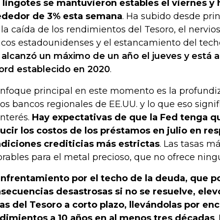
 lingotes se mantuvieron estables el viernes y
ededor de 3% esta semana
. Ha subido desde pri
 la caída de los rendimientos del Tesoro, el nervio
cos estadounidenses y el estancamiento del tech
 alcanzó un máximo de un año el jueves y está a
ord establecido en 2020
.
enfoque principal en este momento es la profundiz
los bancos regionales de EE.UU. y lo que eso signif
interés.
Hay expectativas de que la Fed tenga 
ucir los costos de los préstamos en julio en res
diciones crediticias más estrictas
. Las tasas m
orables para el metal precioso, que no ofrece ningú
enfrentamiento por el techo de la deuda, que p
secuencias desastrosas si no se resuelve, elevó
ras del Tesoro a corto plazo, llevándolas por en
dimientos a 10 años en al menos tres décadas
.