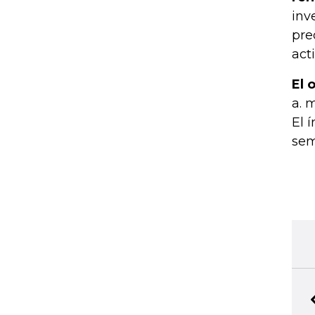
inv
pre
act
El 
a. 
El 
sem