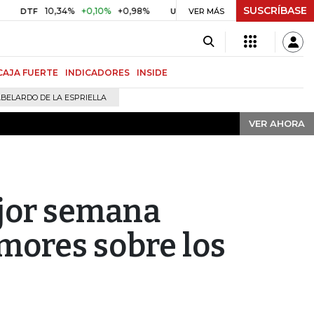
SUSCRÍBASE
VER AHORA
10,34%
+0,10%
+0,98%
$ 416,91
+$ 0,05
+0,01%
TF
UVR
VER MÁS
BIT
CAJA FUERTE
INDICADORES
INSIDE
BELARDO DE LA ESPRIELLA
VER AHORA
ejor semana
mores sobre los