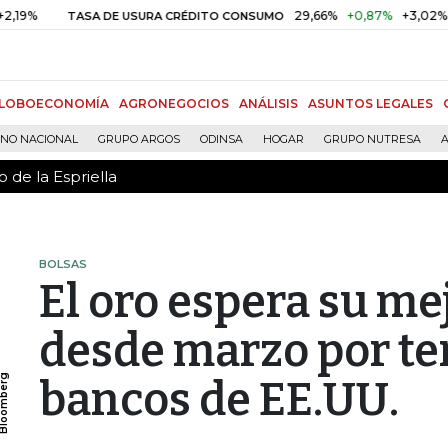
 de la Espriella
29,66%
+0,87%
+3,02%
TASA DE USURA CRÉDITO CONSUMO
D
LOBOECONOMÍA
AGRONEGOCIOS
ANÁLISIS
ASUNTOS LEGALES
RNO NACIONAL
GRUPO ARGOS
ODINSA
HOGAR
GRUPO NUTRESA
A
 de la Espriella
BOLSAS
El oro espera su m
desde marzo por te
bancos de EE.UU.