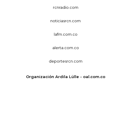
rcnradio.com
noticiasrcn.com
lafm.com.co
alerta.com.co
deportesrcn.com
Organización Ardila Lülle - oal.com.co