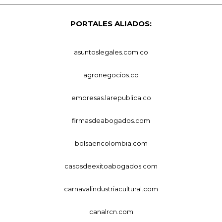
PORTALES ALIADOS:
asuntoslegales.com.co
agronegocios.co
empresas.larepublica.co
firmasdeabogados.com
bolsaencolombia.com
casosdeexitoabogados.com
carnavalindustriacultural.com
canalrcn.com