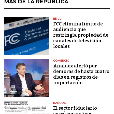
MÁS DE LA REPÚBLICA
EE.UU.
FCC elimina límite de
audiencia que
restringía propiedad de
canales de televisión
locales
COMERCIO
Analdex alertó por
demoras de hasta cuatro
días en registros de
importación
BANCOS
El sector fiduciario
cerró con activos