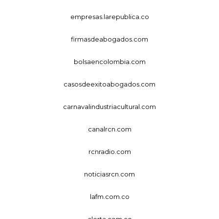
empresas.larepublica.co
firmasdeabogados.com
bolsaencolombia.com
casosdeexitoabogados.com
carnavalindustriacultural.com
canalrcn.com
rcnradio.com
noticiasrcn.com
lafm.com.co
alerta.com.co