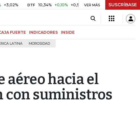
SUSCRÍBASE
2%
10,34%
+0,10%
+0,98%
$ 416,86
+$ 0,05
+0,01%
DTF
UVR
VER MÁS
CAJA FUERTE
INDICADORES
INSIDE
RICA LATINA
MOROSIDAD
 aéreo hacia el
n con suministros