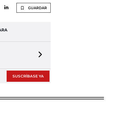
GUARDAR
ARA
Next slide
SUSCRÍBASE YA