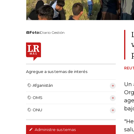
Foto:
Diario Gestión
REU
Agregue a sus temas de interés
Un 
Afganistán
Org
OMS
age
baj
ONU
"He
sal
Administre sus temas