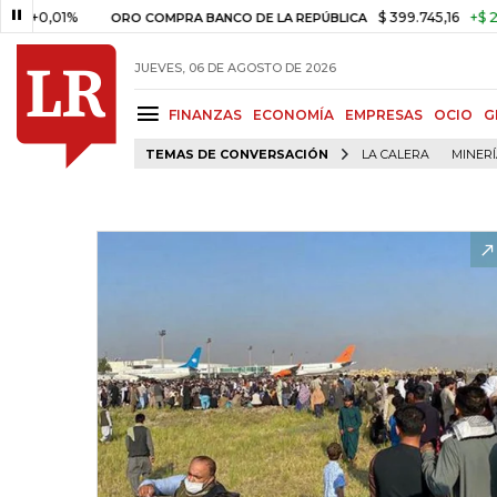
,01%
$ 399.745,16
+$ 2.295,71
ORO COMPRA BANCO DE LA REPÚBLICA
JUEVES, 06 DE AGOSTO DE 2026
FINANZAS
ECONOMÍA
EMPRESAS
OCIO
G
TEMAS DE CONVERSACIÓN
LA CALERA
MINER