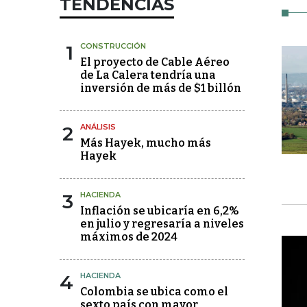
TENDENCIAS
1
CONSTRUCCIÓN
El proyecto de Cable Aéreo
de La Calera tendría una
inversión de más de $1 billón
2
ANÁLISIS
Más Hayek, mucho más
Hayek
3
HACIENDA
Inflación se ubicaría en 6,2%
en julio y regresaría a niveles
máximos de 2024
4
HACIENDA
Colombia se ubica como el
sexto país con mayor