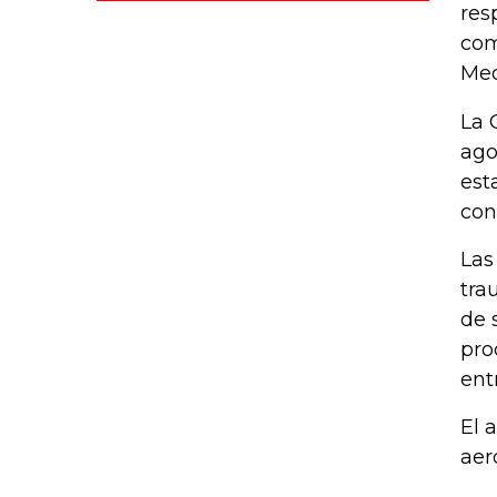
res
com
Med
La 
ago
est
con
Las
tra
de 
pro
ent
El 
aer