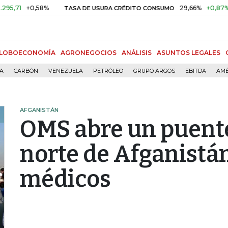
+0,58%
29,66%
+0,87%
+3,0
TASA DE USURA CRÉDITO CONSUMO
LOBOECONOMÍA
AGRONEGOCIOS
ANÁLISIS
ASUNTOS LEGALES
ÍA
CARBÓN
VENEZUELA
PETRÓLEO
GRUPO ARGOS
EBITDA
AMÉ
AFGANISTÁN
OMS abre un puente
norte de Afganistá
médicos