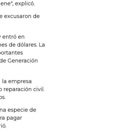
iene", explicó.
se excusaron de
y entró en
nes de dólares. La
portantes
 de Generación
a la empresa
reparación civil.
os.
una especie de
ara pagar
ió.