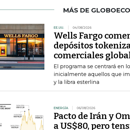
MÁS DE GLOBOEC
EE.UU.
04/08/2026
Wells Fargo comen
depósitos tokeniza
comerciales globa
El programa se centrará en lo
inicialmente aquellos que im
y la libra esterlina
ENERGÍA
06/08/2026
Pacto de Irán y O
a US$80, pero ten