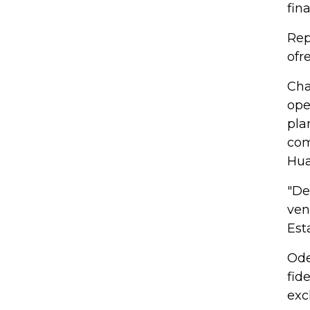
fin
Rep
ofr
Cha
ope
pla
com
Hua
"De
ven
Est
Ode
fid
exc