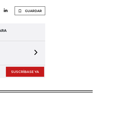
GUARDAR
ARA
Next slide
SUSCRÍBASE YA