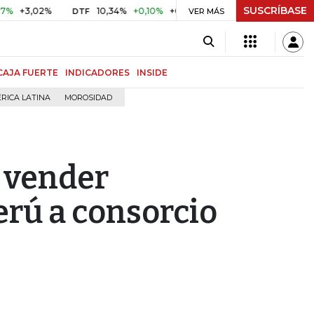
SUSCRÍBASE
02%
10,34%
+0,10%
+0,98%
$ 416,86
+$ 0,05
+0,01
DTF
UVR
VER MÁS
CAJA FUERTE
INDICADORES
INSIDE
RICA LATINA
MOROSIDAD
 vender
erú a consorcio