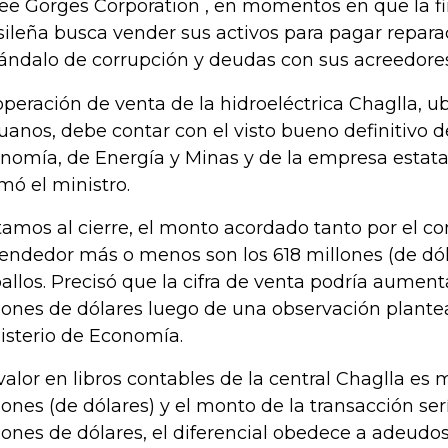
ee Gorges Corporation , en momentos en que la f
sileña busca vender sus activos para pagar repara
ándalo de corrupción y deudas con sus acreedores
operación de venta de la hidroeléctrica Chaglla, u
uanos, debe contar con el visto bueno definitivo d
nomía, de Energía y Minas y de la empresa estatal
rmó el ministro.
tamos al cierre, el monto acordado tanto por el 
vendedor más o menos son los 618 millones (de dóla
allos. Precisó que la cifra de venta podría aumen
lones de dólares luego de una observación plante
isterio de Economía.
 valor en libros contables de la central Chaglla es
lones (de dólares) y el monto de la transacción se
lones de dólares, el diferencial obedece a adeudos