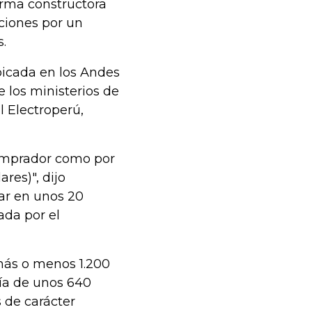
irma constructora
ciones por un
.
bicada en los Andes
e los ministerios de
 Electroperú,
comprador como por
res)", dijo
tar en unos 20
ada por el
 más o menos 1.200
ría de unos 640
 de carácter