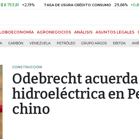
81
+2,19%
29,66%
+0,87%
+3,
TASA DE USURA CRÉDITO CONSUMO
LOBOECONOMÍA
AGRONEGOCIOS
ANÁLISIS
ASUNTOS LEGALES
ÍA
CARBÓN
VENEZUELA
PETRÓLEO
GRUPO ARGOS
EBITDA
AMÉ
CONSTRUCCIÓN
Odebrecht acuerda
hidroeléctrica en P
chino