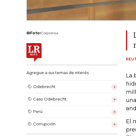
Foto:
Colprensa
REU
Agregue a sus temas de interés
La 
hid
Odebrecht
mil
Caso Odebrecht
una
and
Perú
El 
Corrupción
pre