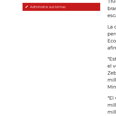
Thr
Administre sus temas
bra
esc
La 
per
Eco
afi
"Es
el 
Zeb
mil
Min
"El
mil
mil