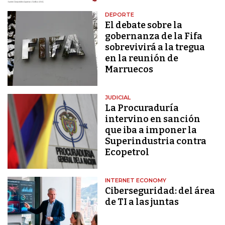
DEPORTE
El debate sobre la
gobernanza de la Fifa
sobrevivirá a la tregua
en la reunión de
Marruecos
JUDICIAL
La Procuraduría
intervino en sanción
que iba a imponer la
Superindustria contra
Ecopetrol
INTERNET ECONOMY
Ciberseguridad: del área
de TI a las juntas