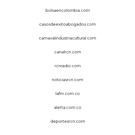
bolsaencolombia.com
casosdeexitoabogados.com
carnavalindustriacultural.com
canalrcn.com
rcnradio.com
noticiasrcn.com
lafm.com.co
alerta.com.co
deportesrcn.com