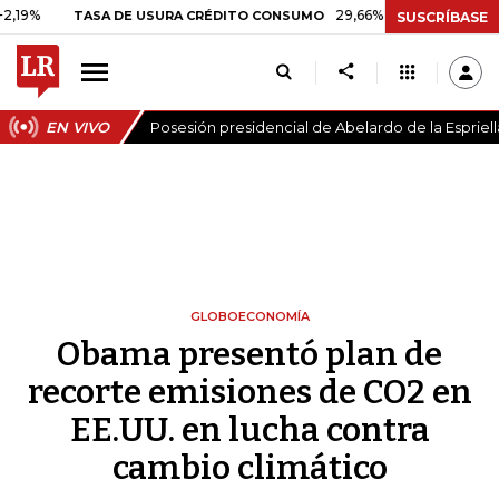
29,66%
+0,87%
+3,02%
TASA DE USURA CRÉDITO CONSUMO
D
SUSCRÍBASE
EN VIVO
Posesión presidencial de Abelardo de la Espriell
GLOBOECONOMÍA
Obama presentó plan de
recorte emisiones de CO2 en
EE.UU. en lucha contra
cambio climático