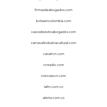
firmasdeabogados.com
bolsaencolombia.com
casosdeexitoabogados.com
carnavalindustriacultural.com
canalrcn.com
rcnradio.com
noticiasrcn.com
lafm.com.co
alerta.com.co