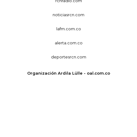
rcnradio.com
noticiasrcn.com
lafm.com.co
alerta.com.co
deportesrcn.com
Organización Ardila Lülle - oal.com.co