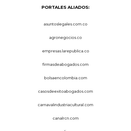
PORTALES ALIADOS:
asuntoslegales.com.co
agronegocios.co
empresas.larepublica.co
firmasdeabogados.com
bolsaencolombia.com
casosdeexitoabogados.com
carnavalindustriacultural.com
canalrcn.com