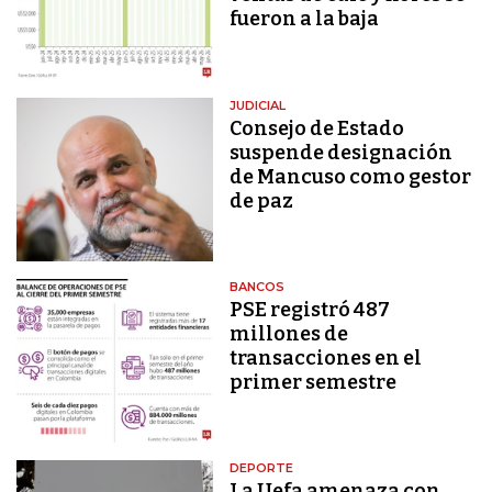
fueron a la baja
JUDICIAL
Consejo de Estado
suspende designación
de Mancuso como gestor
de paz
BANCOS
PSE registró 487
millones de
transacciones en el
primer semestre
DEPORTE
La Uefa amenaza con