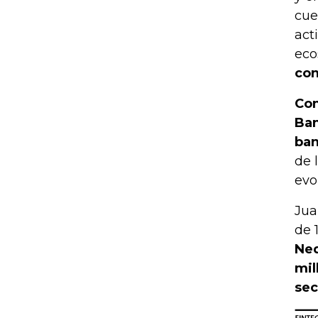
cue
act
eco
con
Con
Ban
ban
de 
evo
Jua
de 
Neq
mil
sec