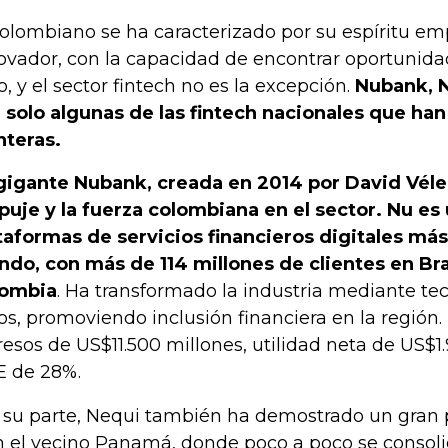
colombiano se ha caracterizado por su espíritu e
ovador, con la capacidad de encontrar oportunid
o, y el sector fintech no es la excepción.
Nubank, N
 solo algunas de las fintech nacionales que ha
nteras.
gigante Nubank, creada en 2014 por David Véle
uje y la fuerza colombiana en el sector. Nu es 
taformas de servicios financieros digitales má
do, con más de 114 millones de clientes en Bra
lombia
. Ha transformado la industria mediante te
os, promoviendo inclusión financiera en la región.
resos de US$11.500 millones, utilidad neta de US$1
 de 28%.
 su parte, Nequi también ha demostrado un gran
n el vecino Panamá, donde poco a poco se consol