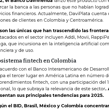
2, el Banco Davivienda
lanzó este producto con e
rcar la banca a las personas que no habían logra
vicios financieros. Actualmente, DaviPlata cuenta 
lones de clientes en Colombia y Centroamérica.
son las únicas que han trascendido las frontera
tacados en el sector incluyen Addi, Movii, RappiPa
ga, que incursiona en la inteligencia artificial c
anciera y de uso.
osistema fintech en Colombia
acuerdo con el Banco Interamericano de Desarrol
pa el tercer lugar en América Latina en número d
rendimientos fintech, con una participación del 
ional, lo que subraya la relevancia de este sector
.
sentan sus principales tendencias para 2025.
ún el BID, Brasil, México y Colombia concentra