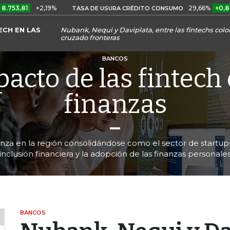
+2,19%
29,66%
+0,87%
+3,
TASA DE USURA CRÉDITO CONSUMO
ECH EN LAS
Nubank, Nequi y Daviplata, entre las fintechs co
cruzado fronteras
BANCOS
pacto de las fintech 
finanzas
anza en la región consolidándose como el sector de startup
inclusión financiera y la adopción de las finanzas personale
BANCOS