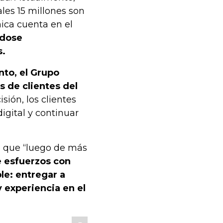
les 15 millones son
nica cuenta en el
ndose
s.
nto, el Grupo
s de clientes del
sión, los clientes
digital y continuar
ó que “luego de más
e esfuerzos con
le: entregar a
 experiencia en el