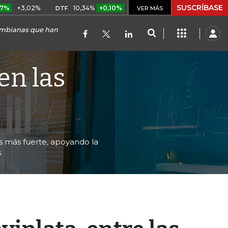
SUSCRÍBASE
02%
10,34%
+0,10%
+0,98%
$ 416,96
+$ 0,05
+0,
DTF
VER MÁS
UVR
lombianas que han
en las
s más fuerte, apoyando la
s