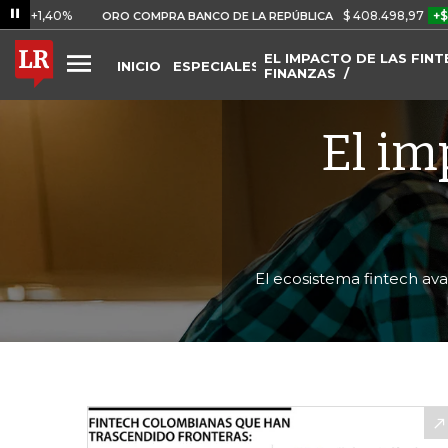
0%
$ 408.498,97
+$ 8.753,81
ORO COMPRA BANCO DE LA REPÚBLICA
EL IMPACTO DE LAS FINT
INICIO
ESPECIALES
FINANZAS
El im
El ecosistema fintech av