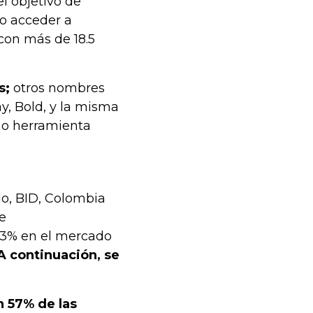
l objetivo de
do acceder a
con más de 18.5
s;
otros nombres
y, Bold, y la misma
omo herramienta
lo, BID, Colombia
e
13% en el mercado
 A continuación, se
n 57% de las