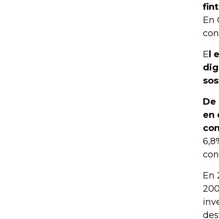
fin
En 
con
E
l 
dig
sos
De 
en 
con
6,8
con
En 
200
inv
des