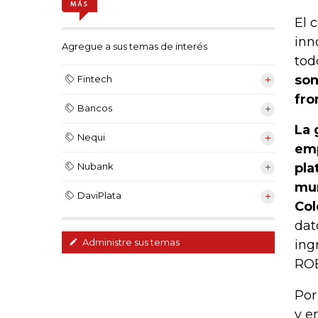
El 
inn
Agregue a sus temas de interés
tod
son
Fintech
fro
Bancos
La 
Nequi
emp
pla
Nubank
mun
DaviPlata
Co
dat
Administre sus temas
ing
ROE
Por
y e