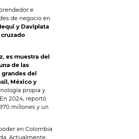
mprendedor e
ades de negocio en
equi y Daviplata
n cruzado
z, es muestra del
una de las
s grandes del
sil, México y
cnología propia y
 En 2024, reportó
.970 millones y un
 poder en Colombia
ida. Actualmente,