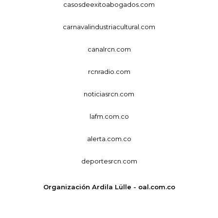
casosdeexitoabogados.com
carnavalindustriacultural.com
canalrcn.com
rcnradio.com
noticiasrcn.com
lafm.com.co
alerta.com.co
deportesrcn.com
Organización Ardila Lülle - oal.com.co