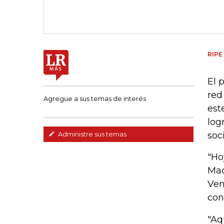
RIPE
El 
red
Agregue a sus temas de interés
est
log
soci
Administre sus temas
"Ho
Mad
Ven
con
"Aq