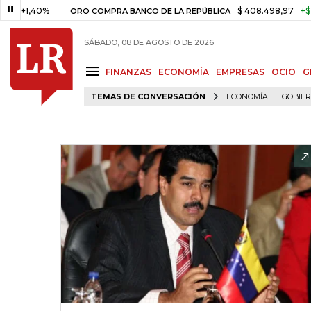
,40%
$ 408.498,97
+$ 8.753,8
ORO COMPRA BANCO DE LA REPÚBLICA
SÁBADO, 08 DE AGOSTO DE 2026
FINANZAS
ECONOMÍA
EMPRESAS
OCIO
G
TEMAS DE CONVERSACIÓN
ECONOMÍA
GOBIE