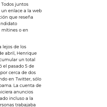
 Todos juntos
 un enlace a la web
ación que reseña
candidato
s mítines o en
 lejos de los
de abril, Henrique
acumular un total
ió el pasado 5 de
 por cerca de dos
do en Twitter, sólo
bama. La cuenta de
hiciera anuncios
ado incluso a la
ersonas trabajaba