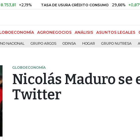
1
+2,19%
29,66%
+0,87%
+3,
TASA DE USURA CRÉDITO CONSUMO
LOBOECONOMÍA
AGRONEGOCIOS
ANÁLISIS
ASUNTOS LEGALES
RNO NACIONAL
GRUPO ARGOS
ODINSA
HOGAR
GRUPO NUTRESA
A
GLOBOECONOMÍA
Nicolás Maduro se 
Twitter