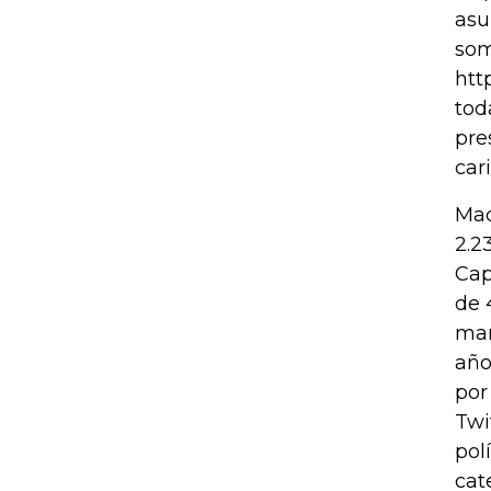
asu
som
htt
tod
pre
car
Mad
2.2
Cap
de 
mar
año
por
Twi
pol
cat