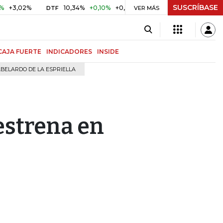
SUSCRÍBASE
02%
10,34%
+0,10%
+0,98%
$ 416,96
+$ 0,05
+0,01%
DTF
UVR
VER MÁS
CAJA FUERTE
INDICADORES
INSIDE
BELARDO DE LA ESPRIELLA
estrena en