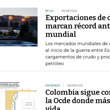
EE.UU.
05/08/2026
Exportaciones de d
marcan récord ant
mundial
Los mercados mundiales de d
al inicio de la guerra entre E
cargamentos de crudo y prod
petróleo
HACIENDA
06/08/2026
Colombia sigue co
la Ocde donde más
vida