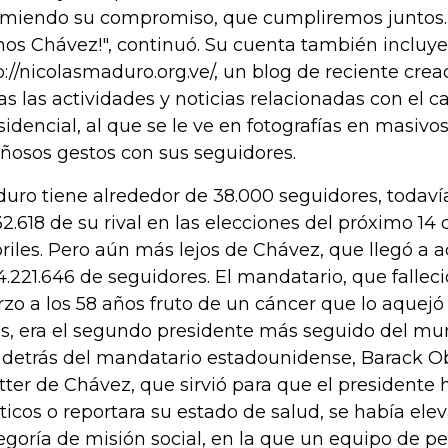
miendo su compromiso, que cumpliremos juntos.
os Chávez!", continuó. Su cuenta también incluye
p://nicolasmaduro.org.ve/, un blog de reciente cre
as las actividades y noticias relacionadas con el 
sidencial, al que se le ve en fotografías en masivo
iñosos gestos con sus seguidores.
uro tiene alrededor de 38.000 seguidores, todavía
32.618 de su rival en las elecciones del próximo 14 
riles. Pero aún más lejos de Chávez, que llegó a 
4.221.646 de seguidores. El mandatario, que fallec
zo a los 58 años fruto de un cáncer que lo aquejó
s, era el segundo presidente más seguido del mun
 detrás del mandatario estadounidense, Barack O
tter de Chávez, que sirvió para que el presidente 
íticos o reportara su estado de salud, se había elev
egoría de misión social, en la que un equipo de p