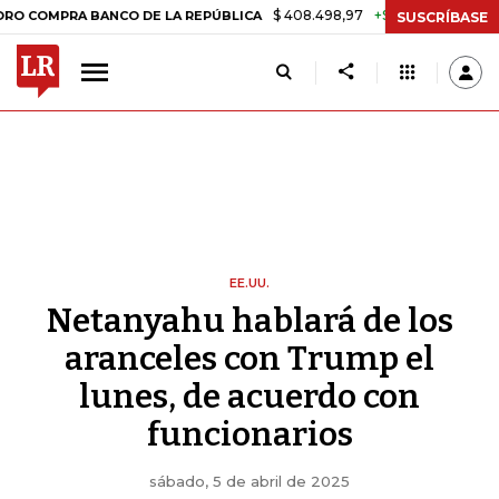
$ 408.498,97
+$ 8.753,81
+2,19%
PRA BANCO DE LA REPÚBLICA
TA
SUSCRÍBASE
EE.UU.
Netanyahu hablará de los
aranceles con Trump el
lunes, de acuerdo con
funcionarios
sábado, 5 de abril de 2025