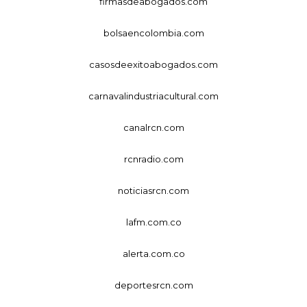
firmasdeabogados.com
bolsaencolombia.com
casosdeexitoabogados.com
carnavalindustriacultural.com
canalrcn.com
rcnradio.com
noticiasrcn.com
lafm.com.co
alerta.com.co
deportesrcn.com