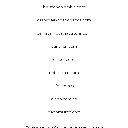
bolsaencolombia.com
casosdeexitoabogados.com
carnavalindustriacultural.com
canalrcn.com
rcnradio.com
noticiasrcn.com
lafm.com.co
alerta.com.co
deportesrcn.com
Organización Ardila Lülle - oal.com.co