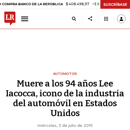
$ 408.498,97
+$ 8.753,81
+2,19%
BANCO DE LA REPÚBLICA
TASA 
SUSCRÍBASE
AUTOMOTOR
Muere a los 94 años Lee
Iacocca, icono de la industria
del automóvil en Estados
Unidos
miércoles, 3 de julio de 2019