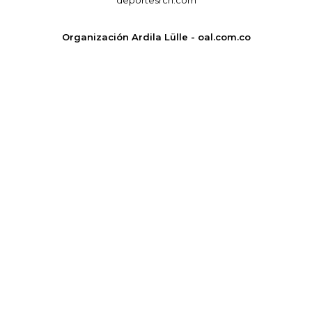
deportesrcn.com
Organización Ardila Lülle - oal.com.co