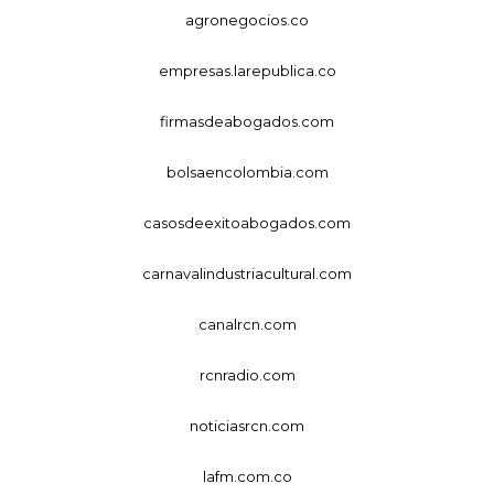
agronegocios.co
empresas.larepublica.co
firmasdeabogados.com
bolsaencolombia.com
casosdeexitoabogados.com
carnavalindustriacultural.com
canalrcn.com
rcnradio.com
noticiasrcn.com
lafm.com.co