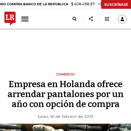
$ 408.498,97
+$ 8.753,81
+2,19%
RA BANCO DE LA REPÚBLICA
TA
SUSCRÍBASE
COMERCIO
Empresa en Holanda ofrece
arrendar pantalones por un
año con opción de compra
lunes, 18 de febrero de 2019