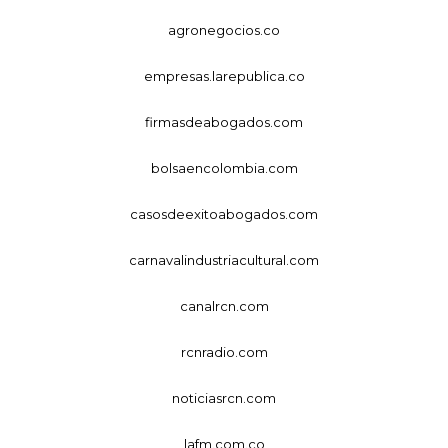
agronegocios.co
empresas.larepublica.co
firmasdeabogados.com
bolsaencolombia.com
casosdeexitoabogados.com
carnavalindustriacultural.com
canalrcn.com
rcnradio.com
noticiasrcn.com
lafm.com.co