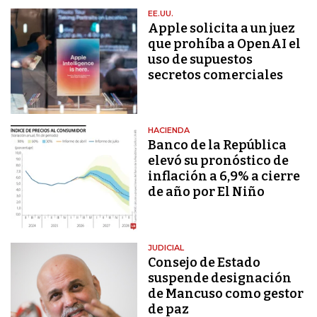
EE.UU.
Apple solicita a un juez
que prohíba a OpenAI el
uso de supuestos
secretos comerciales
HACIENDA
Banco de la República
elevó su pronóstico de
inflación a 6,9% a cierre
de año por El Niño
JUDICIAL
Consejo de Estado
suspende designación
de Mancuso como gestor
de paz