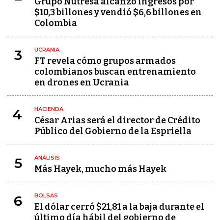
Grupo Nutresa alcanzó ingresos por
$10,3 billones y vendió $6,6 billones en
Colombia
UCRANIA
3
FT revela cómo grupos armados
colombianos buscan entrenamiento
en drones en Ucrania
HACIENDA
4
César Arias será el director de Crédito
Público del Gobierno de la Espriella
ANÁLISIS
5
Más Hayek, mucho más Hayek
BOLSAS
6
El dólar cerró $21,81 a la baja durante el
último día hábil del gobierno de