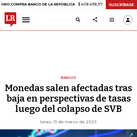
$ 408.498,97
+$ 8.753,81
+2,19%
RA BANCO DE LA REPÚBLICA
TA
SUSCRÍBASE
BANCOS
Monedas salen afectadas tras
baja en perspectivas de tasas
luego del colapso de SVB
lunes, 13 de marzo de 2023