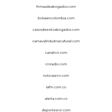
firmasdeabogados.com
bolsaencolombia.com
casosdeexitoabogados.com
carnavalindustriacultural.com
canalrcn.com
rcnradio.com
noticiasrcn.com
lafm.com.co
alerta.com.co
deportesrcn.com