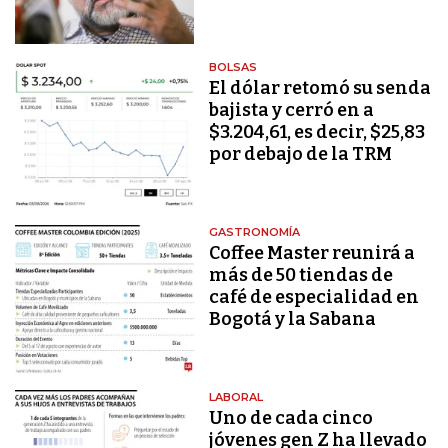
BOLSAS
El dólar retomó su senda
bajista y cerró en a
$3.204,61, es decir, $25,83
por debajo de la TRM
GASTRONOMÍA
Coffee Master reunirá a
más de 50 tiendas de
café de especialidad en
Bogotá y la Sabana
LABORAL
Uno de cada cinco
jóvenes gen Z ha llevado