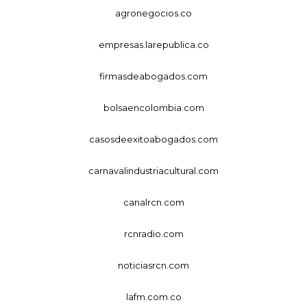
agronegocios.co
empresas.larepublica.co
firmasdeabogados.com
bolsaencolombia.com
casosdeexitoabogados.com
carnavalindustriacultural.com
canalrcn.com
rcnradio.com
noticiasrcn.com
lafm.com.co