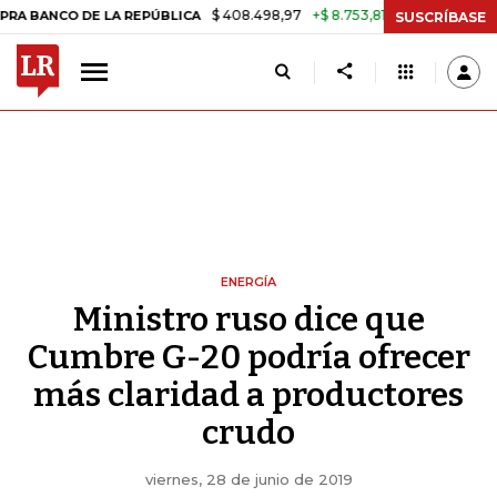
$ 408.498,97
+$ 8.753,81
+2,19%
CO DE LA REPÚBLICA
TASA DE U
SUSCRÍBASE
ENERGÍA
Ministro ruso dice que
Cumbre G-20 podría ofrecer
más claridad a productores
crudo
viernes, 28 de junio de 2019