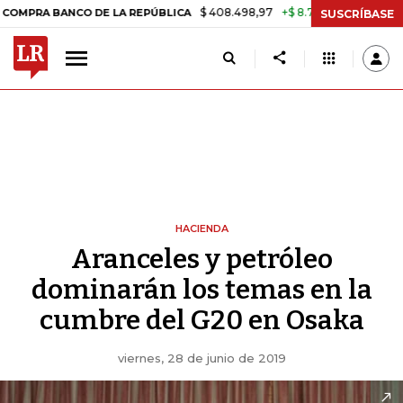
$ 408.498,97
+$ 8.753,81
+2,19%
NCO DE LA REPÚBLICA
TASA DE
SUSCRÍBASE
HACIENDA
Aranceles y petróleo
dominarán los temas en la
cumbre del G20 en Osaka
viernes, 28 de junio de 2019