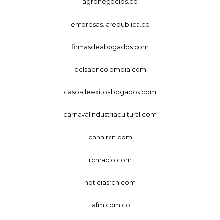
agronegocios.co
empresas.larepublica.co
firmasdeabogados.com
bolsaencolombia.com
casosdeexitoabogados.com
carnavalindustriacultural.com
canalrcn.com
rcnradio.com
noticiasrcn.com
lafm.com.co