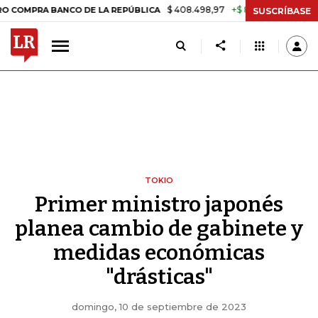
$ 408.498,97
+$ 8.753,81
+2,19%
A BANCO DE LA REPÚBLICA
TAS
SUSCRÍBASE
TOKIO
Primer ministro japonés
planea cambio de gabinete y
medidas económicas
"drásticas"
domingo, 10 de septiembre de 2023