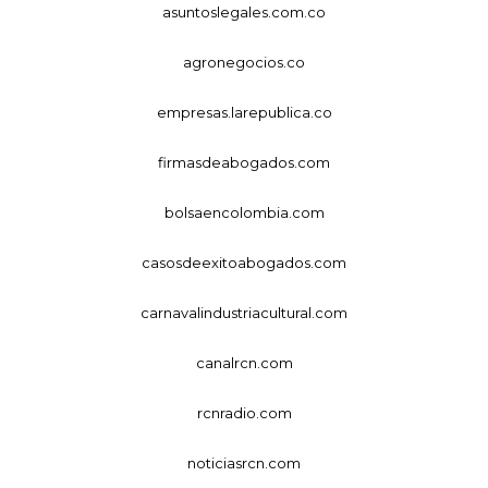
asuntoslegales.com.co
agronegocios.co
empresas.larepublica.co
firmasdeabogados.com
bolsaencolombia.com
casosdeexitoabogados.com
carnavalindustriacultural.com
canalrcn.com
rcnradio.com
noticiasrcn.com