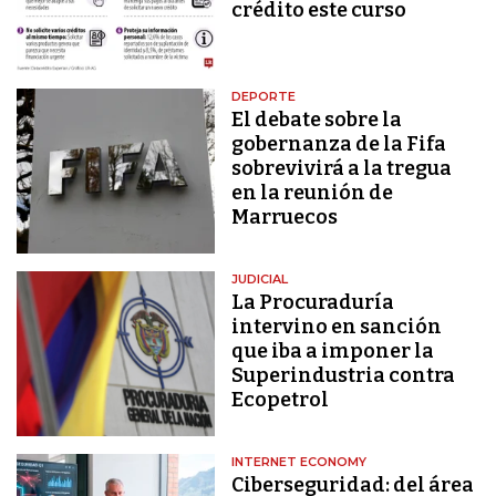
crédito este curso
DEPORTE
El debate sobre la
gobernanza de la Fifa
sobrevivirá a la tregua
en la reunión de
Marruecos
JUDICIAL
La Procuraduría
intervino en sanción
que iba a imponer la
Superindustria contra
Ecopetrol
INTERNET ECONOMY
Ciberseguridad: del área