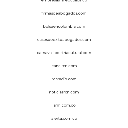
firmasdeabogados.com
bolsaencolombia.com
casosdeexitoabogados.com
carnavalindustriacultural.com
canalrcn.com
rcnradio.com
noticiasrcn.com
lafm.com.co
alerta.com.co