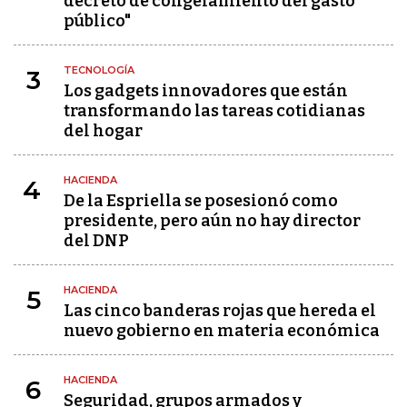
decreto de congelamiento del gasto
público"
TECNOLOGÍA
3
Los gadgets innovadores que están
transformando las tareas cotidianas
del hogar
HACIENDA
4
De la Espriella se posesionó como
presidente, pero aún no hay director
del DNP
HACIENDA
5
Las cinco banderas rojas que hereda el
nuevo gobierno en materia económica
HACIENDA
6
Seguridad, grupos armados y